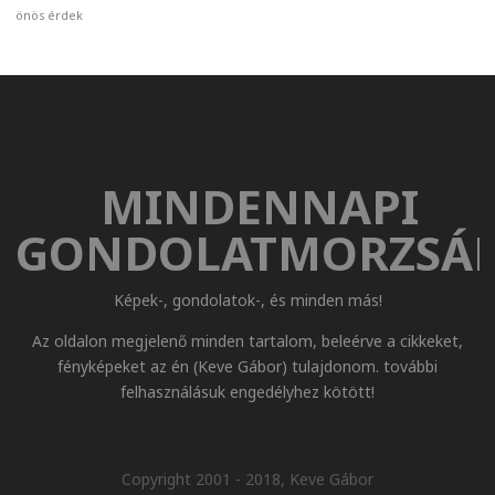
önös érdek
MINDENNAPI
GONDOLATMORZSÁ
Képek-, gondolatok-, és minden más!
Az oldalon megjelenő minden tartalom, beleérve a cikkeket,
fényképeket az én (Keve Gábor) tulajdonom. további
felhasználásuk engedélyhez kötött!
Copyright 2001 - 2018, Keve Gábor