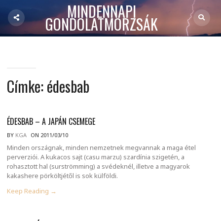
MINDENNAPI
GONDOLATMORZSÁK
Címke:
édesbab
ÉDESBAB – A JAPÁN CSEMEGE
BY
KGA
ON 2011/03/10
Minden országnak, minden nemzetnek megvannak a maga étel
perverziói. A kukacos sajt (casu marzu) szardínia szigetén, a
rohasztott hal (surströmming) a svédeknél, illetve a magyarok
kakashere pörköltjétől is sok külföldi.
Keep Reading →