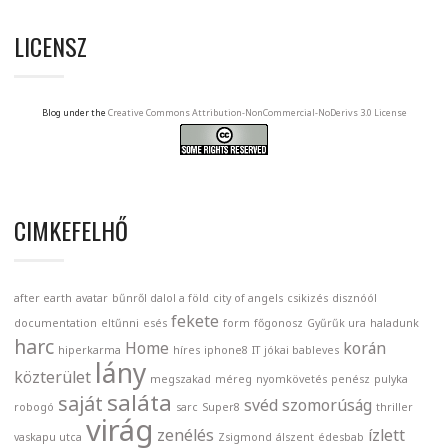
LICENSZ
Blog under the
Creative Commons Attribution-NonCommercial-NoDerivs 3.0 License
CIMKEFELHŐ
after earth
avatar
bűnről dalol a föld
city of angels
csikizés
disznóól
fekete
documentation
eltűnni
esés
form
főgonosz
Gyűrűk ura
haladunk
harc
Home
korán
hiperkarma
híres
iphone8
IT
jókai bableves
lány
közterület
megszakad
méreg
nyomkövetés
penész
pulyka
saláta
saját
svéd
szomorúság
robogó
sarc
Super8
thriller
virág
zenélés
ízlett
vaskapu utca
Zsigmond
álszent
édesbab