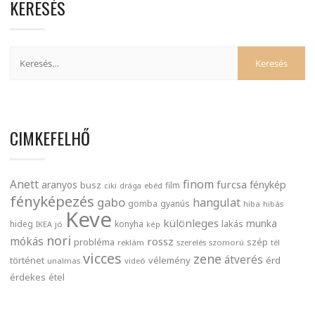
KERESÉS
CIMKEFELHŐ
finom
Anett
furcsa
fénykép
aranyos
busz
film
ciki
drága
ebéd
fényképezés
gabo
hangulat
gomba
gyanús
hiba
hibás
Keve
különleges
munka
lakás
hideg
konyha
IKEA
jó
kép
nori
mókás
rossz
probléma
szép
reklám
szerelés
szomorú
tél
vicces
zene
átverés
történet
vélemény
érd
unalmas
videó
érdekes
étel