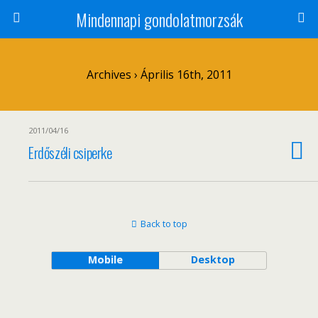
Mindennapi gondolatmorzsák
Archives › Április 16th, 2011
2011/04/16
Erdőszéli csiperke
Back to top
Mobile
Desktop