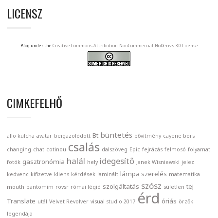
LICENSZ
Blog under the
Creative Commons Attribution-NonCommercial-NoDerivs 3.0 License
CIMKEFELHŐ
büntetés
Bt
allo kulcha
avatar
beigazolódott
bővítmény
cayene bors
csalás
changing
chat
cotinou
dalszöveg
Epic
fejrázás
felmosó
folyamat
halál
idegesítő
gasztronómia
fotók
hely
Janek Wisniewski
jelez
lámpa szerelés
kedvenc
kifizetve
kliens
kérdések
laminált
matematika
szósz
szolgáltatás
tej
mouth
pantomim
rovsr
római légió
sületlen
érd
Translate
óriás
utál
Velvet Revolver
visual studio 2017
örzők
legendája