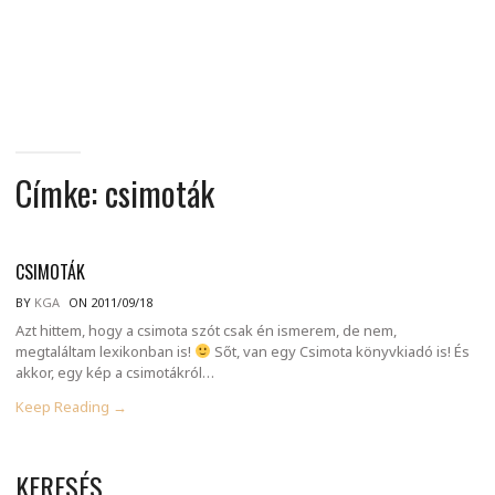
MINDENNAPI
GONDOLATMORZSÁK
Címke:
csimoták
CSIMOTÁK
BY
KGA
ON 2011/09/18
Azt hittem, hogy a csimota szót csak én ismerem, de nem,
megtaláltam lexikonban is!
Sőt, van egy Csimota könyvkiadó is! És
akkor, egy kép a csimotákról…
Keep Reading →
KERESÉS