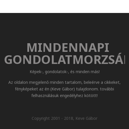
MINDENNAPI
GONDOLATMORZSÁ
Képek-, gondolatok-, és minden más!
Az oldalon megjelenő minden tartalom, beleérve a cikkeket,
fényképeket az én (Keve Gábor) tulajdonom. további
felhasználásuk engedélyhez kötött!
Copyright 2001 - 2018, Keve Gábor