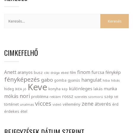
CIMKEFELHŐ
finom
Anett
furcsa
fénykép
aranyos
busz
film
ciki
drága
ebéd
fényképezés
gabo
hangulat
gomba
gyanús
hiba
hibás
Keve
különleges
munka
lakás
hideg
konyha
IKEA
jó
kép
nori
mókás
rossz
probléma
szép
reklám
szerelés
szomorú
tél
vicces
zene
átverés
történet
vélemény
érd
unalmas
videó
érdekes
étel
BEJEGYZÉSEK DÁTUM SZERINT