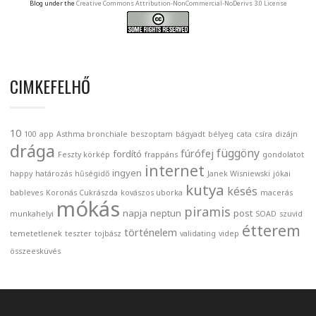
Blog under the
Creative Commons Attribution-NonCommercial-NoDerivs 3.0 License
CIMKEFELHŐ
10
100
app
Asthma bronchiale
beszoptam
bágyadt
bélyeg
cata
csíra
dizájn
drága
függöny
fúrófej
fordító
Feszty körkép
frappáns
gondolatot
internet
ingyen
happy
határozás
hűségidő
Janek Wisniewski
jókai
kutya
késés
bableves
Koronás Cukrászda
kovászos uborka
macerás
mókás
piramis
napja
neptun
post
munkahelyi
SOAD
szuvid
étterem
történelem
temetetlenek
teszter
tojbász
validating
videp
összeesküvés