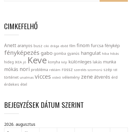
CIMKEFELHŐ
finom
Anett
furcsa
fénykép
aranyos
busz
film
ciki
drága
ebéd
fényképezés
gabo
hangulat
gomba
gyanús
hiba
hibás
Keve
különleges
munka
lakás
hideg
konyha
IKEA
jó
kép
nori
mókás
rossz
probléma
szép
reklám
szerelés
szomorú
tél
vicces
zene
átverés
történet
vélemény
érd
unalmas
videó
érdekes
étel
BEJEGYZÉSEK DÁTUM SZERINT
2026. augusztus