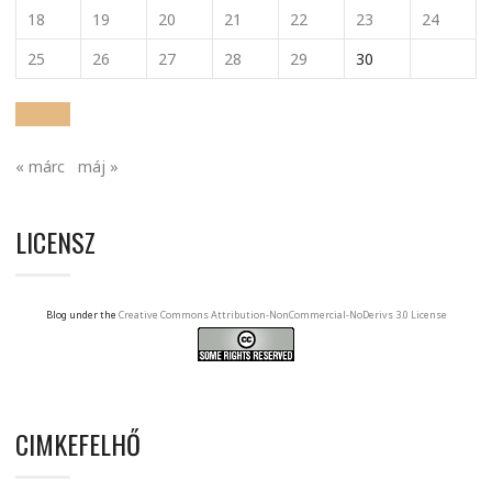
18
19
20
21
22
23
24
25
26
27
28
29
30
« márc
máj »
LICENSZ
Blog under the
Creative Commons Attribution-NonCommercial-NoDerivs 3.0 License
CIMKEFELHŐ