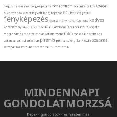
cc.net
citrom
Czégel
bagoly
beszerelés
bogyós paprika
Coronita
csíkok
fiú
ellentmondó
elzárt
fagylalt
fahéj
fejrázás
Flavius Vegetius
fényképezés
kedves
gyárkémény
hunalmas
iwiw
keresztény
Laetiporus sulphureus
legalja
kivág
Kogart Galléria
mlm
megrendelés
megráz
melankólikus
ment
második
nővekedés
piramis
szalonna
paillasse
pain of salvation
pénisz
sokáig
Stark Attila
to
sztrapacska
szupi.net
titokzokni
írom
ömlik
MINDENNAPI
GONDOLATMORZSÁ
Képek-, gondolatok-, és minden más!