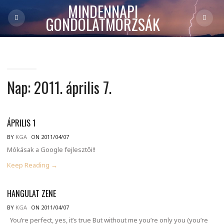
MINDENNAPI
GONDOLATMORZSÁK
Nap:
2011. április 7.
ÁPRILIS 1
BY
KGA
ON 2011/04/07
Mókásak a Google fejlesztői!!
Keep Reading →
HANGULAT ZENE
BY
KGA
ON 2011/04/07
You’re perfect, yes, it’s true But without me you’re only you (you’re