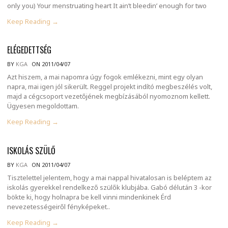
only you) Your menstruating heart It ain’t bleedin’ enough for two
Keep Reading →
ELÉGEDETTSÉG
BY
KGA
ON 2011/04/07
Azt hiszem, a mai napomra úgy fogok emlékezni, mint egy olyan
napra, mai igen jól sikerült. Reggel projekt indító megbeszélés volt,
majd a cégcsoport vezetőjének megbízásából nyomoznom kellett.
Ügyesen megoldottam.
Keep Reading →
ISKOLÁS SZÜLŐ
BY
KGA
ON 2011/04/07
Tisztelettel jelentem, hogy a mai nappal hivatalosan is beléptem az
iskolás gyerekkel rendelkező szülők klubjába. Gabó délután 3 -kor
bökte ki, hogy holnapra be kell vinni mindenkinek Érd
nevezetességeiről fényképeket..
Keep Reading →