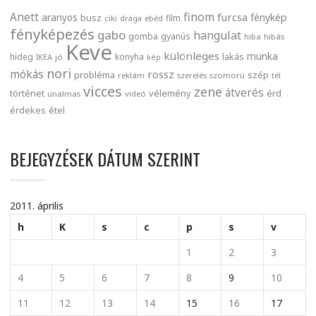
finom
Anett
furcsa
fénykép
aranyos
busz
film
ciki
drága
ebéd
fényképezés
gabo
hangulat
gomba
gyanús
hiba
hibás
Keve
különleges
munka
lakás
hideg
konyha
IKEA
jó
kép
nori
mókás
rossz
probléma
szép
reklám
szerelés
szomorú
tél
vicces
zene
átverés
történet
vélemény
érd
unalmas
videó
érdekes
étel
BEJEGYZÉSEK DÁTUM SZERINT
2011. április
h
K
s
c
p
s
v
1
2
3
4
5
6
7
8
9
10
11
12
13
14
15
16
17