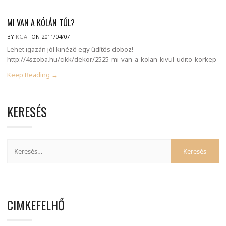
MI VAN A KÓLÁN TÚL?
BY
KGA
ON 2011/04/07
Lehet igazán jól kinéző egy üdítős doboz!
http://4szoba.hu/cikk/dekor/2525-mi-van-a-kolan-kivul-udito-korkep
Keep Reading →
KERESÉS
CIMKEFELHŐ