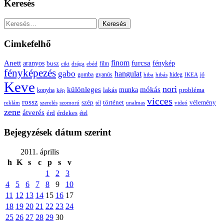
Keresés
Keresés:
Cimkefelhő
Anett
finom
furcsa
fénykép
aranyos
busz
film
ciki
drága
ebéd
fényképezés
gabo
hangulat
gomba
gyanús
hiba
hibás
hideg
IKEA
jó
Keve
nori
különleges
mókás
munka
probléma
lakás
konyha
kép
vicces
rossz
szép
vélemény
történet
reklám
szerelés
szomorú
tél
unalmas
videó
zene
átverés
érd
érdekes
étel
Bejegyzések dátum szerint
2011. április
h
K
s
c
p
s
v
1
2
3
4
5
6
7
8
9
10
11
12
13
14
15
16
17
18
19
20
21
22
23
24
25
26
27
28
29
30