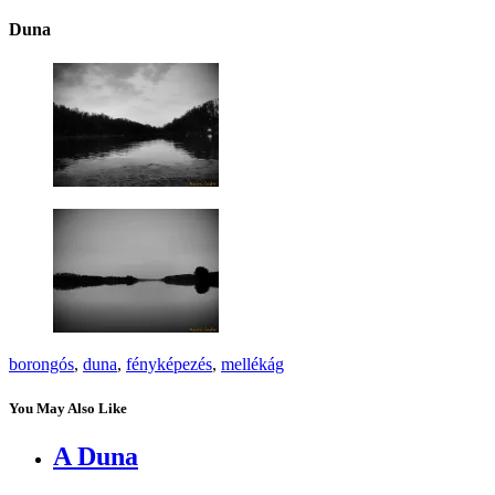
Duna
borongós
,
duna
,
fényképezés
,
mellékág
You May Also Like
A Duna