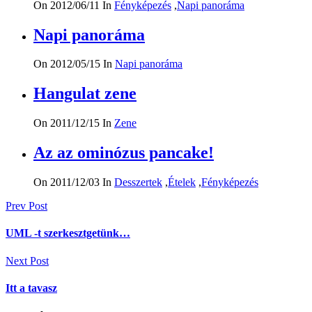
On 2012/06/11
In
Fényképezés
,
Napi panoráma
Napi panoráma
On 2012/05/15
In
Napi panoráma
Hangulat zene
On 2011/12/15
In
Zene
Az az ominózus pancake!
On 2011/12/03
In
Desszertek
,
Ételek
,
Fényképezés
Bejegyzés
Prev Post
navigáció
UML -t szerkesztgetünk…
Next Post
Itt a tavasz