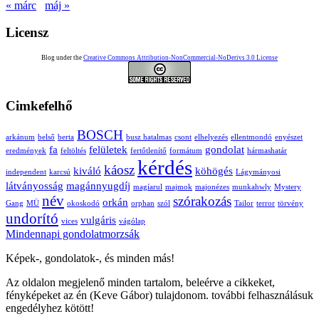
« márc
máj »
Licensz
Blog under the
Creative Commons Attribution-NonCommercial-NoDerivs 3.0 License
Cimkefelhő
BOSCH
arkánum
belső
berta
busz hatalmas
csont
elhelyezés
ellentmondó
enyészet
fa
felületek
gondolat
eredmények
feltöltés
fertőtlenítő
formátum
hármashatár
kérdés
káosz
kiváló
köhögés
independent
karcsú
Lágymányosi
látványosság
magánnyugdíj
magíarul
majmok
majonézes
munkahwly
Mystery
név
szórakozás
orkán
Gang
MÜ
okoskodó
orphan
szól
Tailor
terror
törvény
undorító
vulgáris
vices
vágólap
Mindennapi gondolatmorzsák
Képek-, gondolatok-, és minden más!
Az oldalon megjelenő minden tartalom, beleérve a cikkeket,
fényképeket az én (Keve Gábor) tulajdonom. további felhasználásuk
engedélyhez kötött!