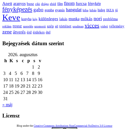
Anett
finom
furcsa
fénykép
aranyos
busz
film
ciki
drága
ebéd
fényképezés
gabo
hangulat
gomba
gyanús
hiba
hibás
hideg
IKEA
jó
Keve
nori
különleges
mókás
munka
probléma
lakás
konyha
kép
vicces
rossz
szép
vélemény
történet
reklám
szerelés
szomorú
tél
unalmas
videó
zene
átverés
érd
érdekes
étel
Bejegyzések dátum szerint
2026. augusztus
h
K
s
c
p
s
v
1
2
3
4
5
6
7
8
9
10
11
12
13
14
15
16
17
18
19
20
21
22
23
24
25
26
27
28
29
30
31
« máj
Licensz
Blog under the
Creative Commons Attribution-NonCommercial-NoDerivs 3.0 License