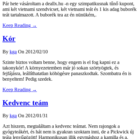
Pár hete vásároltam a deallx.hu -n egy szimpatikusnak tűnő kupont,
ami két vietnami szendvicset, két vietnami teát és 1 kis adag buborék
teát tartalmazott. A buborék tea az én nünükém,.
Keep Reading →
Kór
By
kga
On 2012/02/10
Szinte biztos voltam benne, hogy engem is el fog kapni ez a
takonykór! A környezetemben már jó sokan szörtyögtek, és
fejfájásra, leállíthatatlan köhögésre panaszkodtak. Szombatra én is
benyeltem! Pedig szedek.
Keep Reading →
Kedvenc teám
By
kga
On 2012/01/31
Azt hiszem, megtaláltam a kedvenc teámat. Nem rajongok a
gyógyteákért, és hát nem is gyakran szoktam inni, de a Pickwick új
teája lenyűgözött! Harmonikusan illik egymáshoz a kamilla és a.