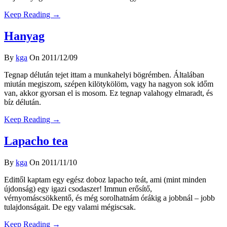
Keep Reading →
Hanyag
By
kga
On 2011/12/09
Tegnap délután tejet ittam a munkahelyi bögrémben. Általában
miután megiszom, szépen kilötykölöm, vagy ha nagyon sok időm
van, akkor gyorsan el is mosom. Ez tegnap valahogy elmaradt, és
bíz délután.
Keep Reading →
Lapacho tea
By
kga
On 2011/11/10
Edittől kaptam egy egész doboz lapacho teát, ami (mint minden
újdonság) egy igazi csodaszer! Immun erősítő,
vérnyomáscsökkentő, és még sorolhatnám órákig a jobbnál – jobb
tulajdonságait. De egy valami mégiscsak.
Keep Reading →