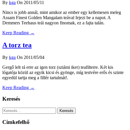
By
kga
On 2011/05/11
Nincs is jobb annál, mint amikor az ember egy kellemesen meleg
Assam Finest Golden Mangalam teával fejezi be a napot. A
Demmers Teehaus teái nagyon finomak, ez a fajta talán.
Keep Reading →
A torz tea
By
kga
On 2011/05/04
Gergő lelt rá erre az igen torz (sziámi iker) teafilterre. Két kis
lógatója közül az egyik kicsi és gyönge, míg testvére erős és szinte
egyedül tartja meg a fillér tartalmát!.
Keep Reading →
Keresés
Keresés:
Cimkefelhő