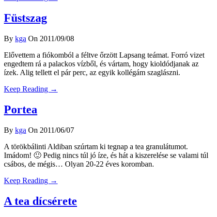
Füstszag
By
kga
On 2011/09/08
Elővettem a fiókomból a féltve őrzött Lapsang teámat. Forró vizet
engedtem rá a palackos vízből, és vártam, hogy kioldódjanak az
ízek. Alig tellett el pár perc, az egyik kollégám szaglászni.
Keep Reading →
Portea
By
kga
On 2011/06/07
A törökbálinti Aldiban szúrtam ki tegnap a tea granulátumot.
Imádom! 🙂 Pedig nincs túl jó íze, és hát a kiszerelése se valami túl
csábos, de mégis… Olyan 20-22 éves koromban.
Keep Reading →
A tea dícsérete