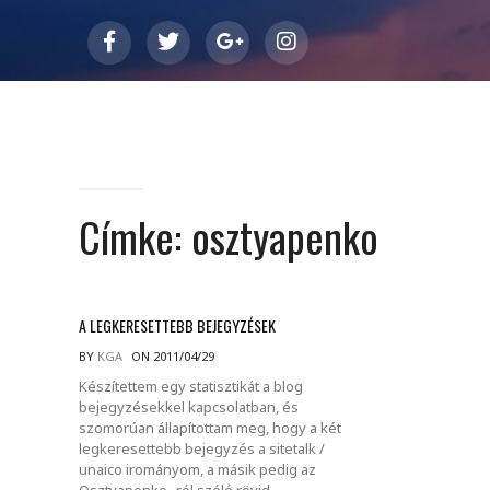
Címke:
osztyapenko
A LEGKERESETTEBB BEJEGYZÉSEK
BY
KGA
ON 2011/04/29
Készítettem egy statisztikát a blog
bejegyzésekkel kapcsolatban, és
szomorúan állapítottam meg, hogy a két
legkeresettebb bejegyzés a sitetalk /
unaico irományom, a másik pedig az
Osztyapenko -ról szóló rövid