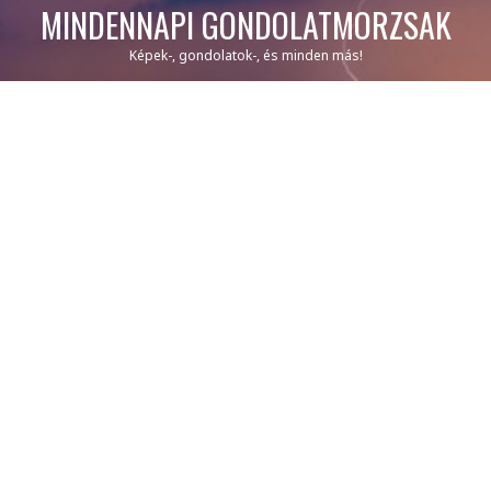
MINDENNAPI GONDOLATMORZSÁK
Képek-, gondolatok-, és minden más!