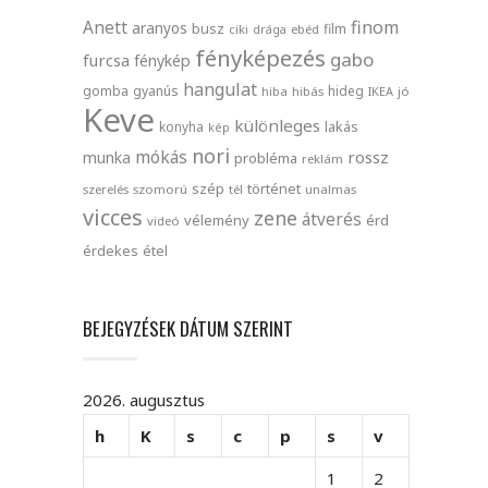
finom
Anett
aranyos
busz
film
ciki
drága
ebéd
fényképezés
gabo
furcsa
fénykép
hangulat
gomba
gyanús
hideg
hiba
hibás
IKEA
jó
Keve
különleges
lakás
konyha
kép
nori
mókás
rossz
munka
probléma
reklám
szép
történet
szerelés
szomorú
tél
unalmas
vicces
zene
átverés
vélemény
érd
videó
érdekes
étel
BEJEGYZÉSEK DÁTUM SZERINT
2026. augusztus
h
K
s
c
p
s
v
1
2