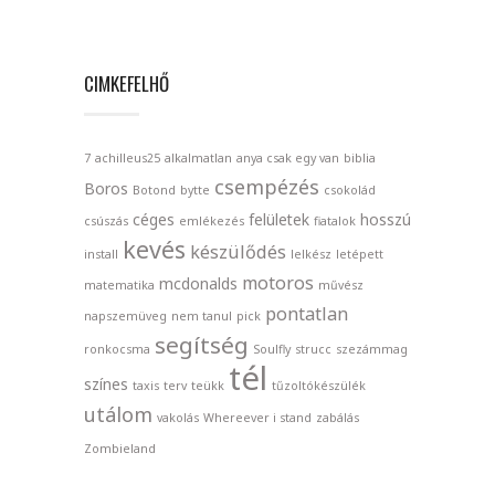
CIMKEFELHŐ
7
achilleus25
alkalmatlan
anya csak egy van
biblia
csempézés
Boros
Botond
bytte
csokolád
céges
felületek
hosszú
csúszás
emlékezés
fiatalok
kevés
készülődés
install
lelkész
letépett
motoros
mcdonalds
matematika
művész
pontatlan
napszemüveg
nem tanul
pick
segítség
ronkocsma
Soulfly
strucc
szezámmag
tél
színes
taxis
terv
teükk
tűzoltókészülék
utálom
vakolás
Whereever i stand
zabálás
Zombieland