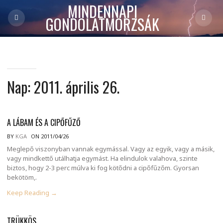
MINDENNAPI
GONDOLATMORZSÁK
Nap:
2011. április 26.
A LÁBAM ÉS A CIPŐFŰZŐ
BY
KGA
ON 2011/04/26
Meglepő viszonyban vannak egymással. Vagy az egyik, vagy a másik,
vagy mindkettő utálhatja egymást. Ha elindulok valahova, szinte
biztos, hogy 2-3 perc múlva ki fog kötődni a cipőfűzőm. Gyorsan
bekötöm,.
Keep Reading →
TRÜKKÖS