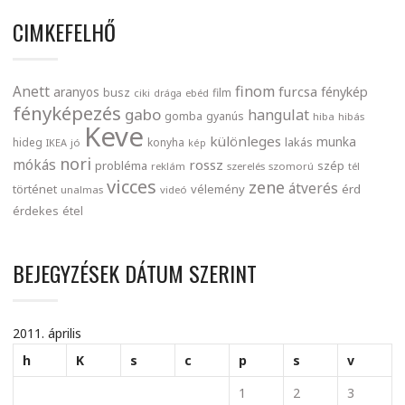
CIMKEFELHŐ
finom
Anett
furcsa
fénykép
aranyos
busz
film
ciki
drága
ebéd
fényképezés
gabo
hangulat
gomba
gyanús
hiba
hibás
Keve
különleges
munka
lakás
hideg
konyha
IKEA
jó
kép
nori
mókás
rossz
probléma
szép
reklám
szerelés
szomorú
tél
vicces
zene
átverés
történet
vélemény
érd
unalmas
videó
érdekes
étel
BEJEGYZÉSEK DÁTUM SZERINT
2011. április
h
K
s
c
p
s
v
1
2
3