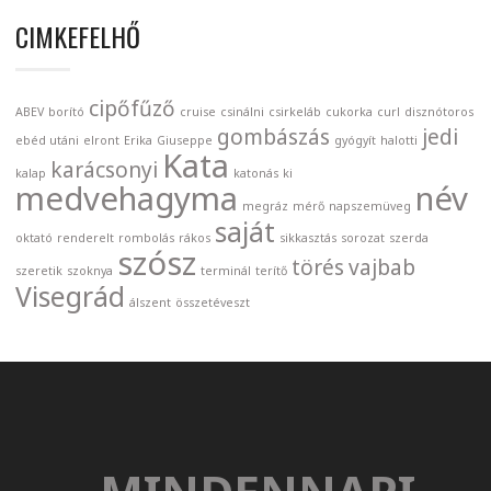
CIMKEFELHŐ
cipőfűző
ABEV
borító
cruise
csinálni
csirkeláb
cukorka
curl
disznótoros
gombászás
jedi
ebéd utáni
elront
Erika
Giuseppe
gyógyít
halotti
Kata
karácsonyi
kalap
katonás
ki
medvehagyma
név
megráz
mérő
napszemüveg
saját
oktató
renderelt
rombolás
rákos
sikkasztás
sorozat
szerda
szósz
törés
vajbab
szeretik
szoknya
terminál
terítő
Visegrád
álszent
összetéveszt