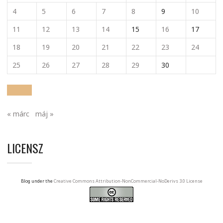
4
5
6
7
8
9
10
11
12
13
14
15
16
17
18
19
20
21
22
23
24
25
26
27
28
29
30
« márc
máj »
LICENSZ
Blog under the
Creative Commons Attribution-NonCommercial-NoDerivs 3.0 License