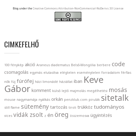
Blog under the
Creative Commons Attribution-NonCommercial-NoDerivs 3.0 License
CIMKEFELHŐ
code
akció
100 fénykép
Araneus diadematus
Belső-Mongólia
berbere
csomagolás
egymás
elutasítva
elégtelen
eseménytelen
forradalom
férfias
Keve
fúrófej
iban
nők
fúj
házi limonádé
háziállat
Gábor
mosás
komment
külső
lejtő
majmolás
megélhetési
sitetalk
orkán
mouse
nagymamája
nyálkás
penzklub.com
pirulák
sütemény
tudományos
tartozás
trükköz
still flame
tiroli
öreg
vidák zsolt
én
ügyintézés
vices
z
összemosva