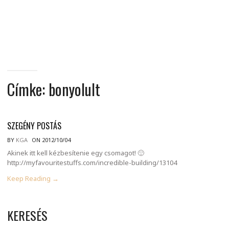
MINDENNAPI
GONDOLATMORZSÁK
Címke:
bonyolult
SZEGÉNY POSTÁS
BY
KGA
ON 2012/10/04
Akinek itt kell kézbesítenie egy csomagot! 🙂
http://myfavouritestuffs.com/incredible-building/13104
Keep Reading →
KERESÉS