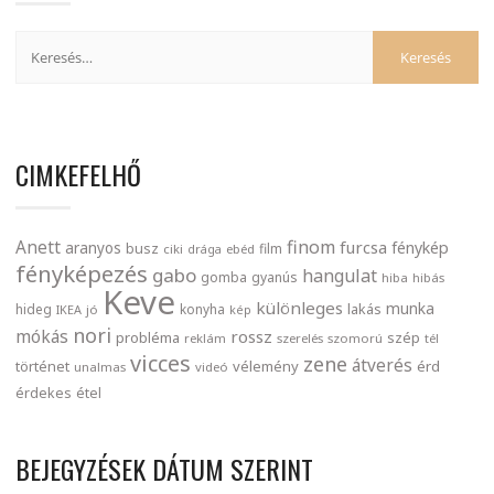
CIMKEFELHŐ
finom
Anett
furcsa
fénykép
aranyos
busz
film
ciki
drága
ebéd
fényképezés
gabo
hangulat
gomba
gyanús
hiba
hibás
Keve
különleges
munka
lakás
hideg
konyha
IKEA
jó
kép
nori
mókás
rossz
probléma
szép
reklám
szerelés
szomorú
tél
vicces
zene
átverés
történet
vélemény
érd
unalmas
videó
érdekes
étel
BEJEGYZÉSEK DÁTUM SZERINT