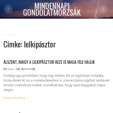
MINDENNAPI
GONDOLATMORZSÁK
Címke:
lelkipásztor
ÁLSZENT, AVAGY A LELKIPÁSZTOR KEZE IS MAGA FELE HAJLIK
BY
KGA
ON 2011/11/08
Ezidáig úgy gondoltam, hogy egy ember, aki az egyházat szolgálja,
tiszta életet él, és a cselekedeteiben is a keresztény egyház tanításait
követi! Csalódnom kellett, mondhatnám, hogy újra! Nagyjából május
elején.
Keep Reading →