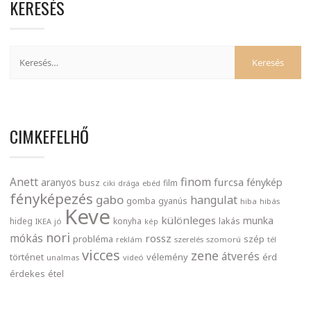
KERESÉS
CIMKEFELHŐ
finom
Anett
furcsa
fénykép
aranyos
busz
film
ciki
drága
ebéd
fényképezés
gabo
hangulat
gomba
gyanús
hiba
hibás
Keve
különleges
munka
lakás
hideg
konyha
IKEA
jó
kép
nori
mókás
rossz
probléma
szép
reklám
szerelés
szomorú
tél
vicces
zene
átverés
történet
vélemény
érd
unalmas
videó
érdekes
étel