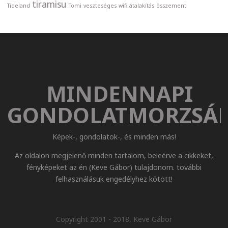
tiramisu
Tideland
Tomi
veszteséges
wifi
átalakítás
összement
MINDENNAPI
GONDOLATMORZSÁ
Képek-, gondolatok-, és minden más!
Az oldalon megjelenő minden tartalom, beleérve a cikkeket,
fényképeket az én (Keve Gábor) tulajdonom. további
felhasználásuk engedélyhez kötött!
Copyright 2001 - 2018, Keve Gábor