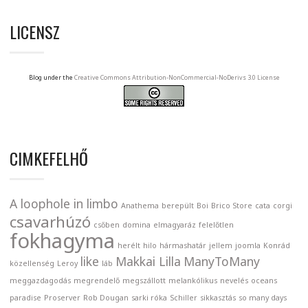
LICENSZ
Blog under the
Creative Commons Attribution-NonCommercial-NoDerivs 3.0 License
CIMKEFELHŐ
A loophole in limbo
Anathema
berepült
Boi
Brico Store
cata
corgi
csavarhúzó
csőben
domina
elmagyaráz
felelőtlen
fokhagyma
herélt
hilo
hármashatár
jellem
joomla
Konrád
like
Makkai Lilla
ManyToMany
közellenség
Leroy
láb
meggazdagodás
megrendelő
megszállott
melankólikus
nevelés
oceans
paradise
Proserver
Rob Dougan
sarki róka
Schiller
sikkasztás
so many days