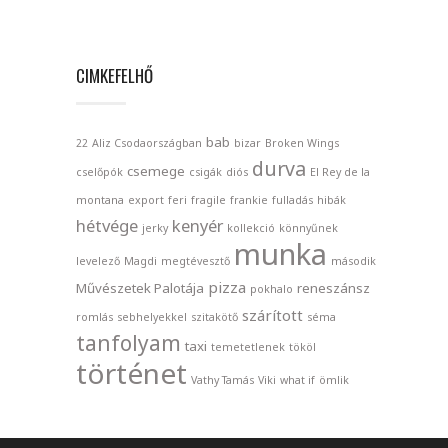
CIMKEFELHŐ
bab
22
Aliz Csodaországban
bizar
Broken Wings
durva
csemege
cselőpók
csigák
diós
El Rey de la
montana
export
feri
fragile
frankie
fulladás
hibák
hétvége
kenyér
jerky
kollekció
könnyűnek
munka
levelező
Magdi
megtévesztő
második
pizza
Művészetek Palotája
reneszánsz
pokhalo
szárított
romlás
sebhelyekkel
szitakötő
séma
tanfolyam
taxi
temetetlenek
tököl
történet
Vathy Tamás
Viki
what if
ömlik