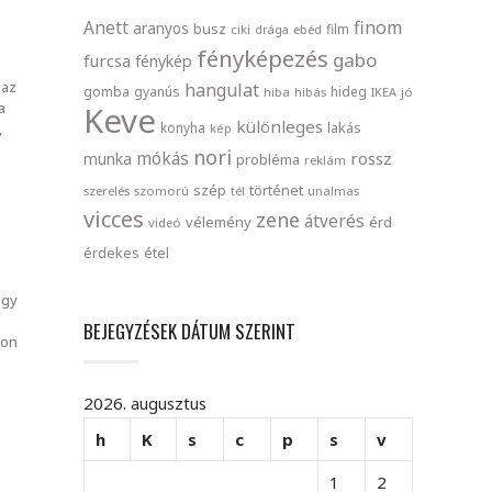
finom
Anett
aranyos
busz
film
ciki
drága
ebéd
fényképezés
gabo
furcsa
fénykép
 az
hangulat
gomba
gyanús
hideg
hiba
hibás
IKEA
jó
a
Keve
különleges
lakás
konyha
,
kép
nori
mókás
rossz
munka
probléma
reklám
szép
történet
szerelés
szomorú
tél
unalmas
vicces
zene
átverés
vélemény
érd
videó
érdekes
étel
ogy
BEJEGYZÉSEK DÁTUM SZERINT
jon
2026. augusztus
h
K
s
c
p
s
v
1
2