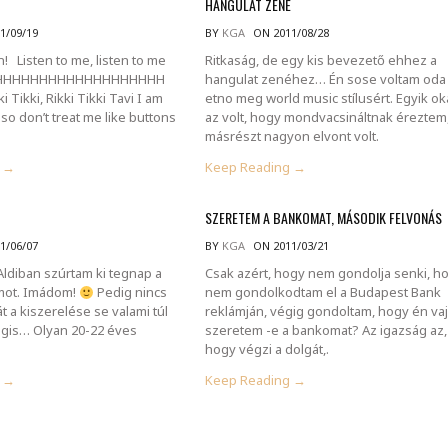
HANGULAT ZENE
1/09/19
BY
KGA
ON 2011/08/28
! Listen to me, listen to me
Ritkaság, de egy kis bevezető ehhez a
HHHHHHHHHHHHHHHHHHH
hangulat zenéhez… Én sose voltam oda
ki Tikki, Rikki Tikki Tavi I am
etno meg world music stílusért. Egyik ok
so don’t treat me like buttons
az volt, hogy mondvacsináltnak éreztem
másrészt nagyon elvont volt.
g →
Keep Reading →
SZERETEM A BANKOMAT, MÁSODIK FELVONÁS
1/06/07
BY
KGA
ON 2011/03/21
 Aldiban szúrtam ki tegnap a
Csak azért, hogy nem gondolja senki, h
umot. Imádom!
Pedig nincs
nem gondolkodtam el a Budapest Bank
hát a kiszerelése se valami túl
reklámján, végig gondoltam, hogy én va
gis… Olyan 20-22 éves
szeretem -e a bankomat? Az igazság az,
hogy végzi a dolgát,.
g →
Keep Reading →