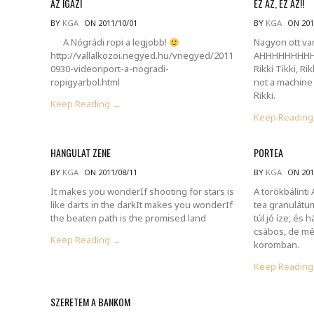
AZ IGAZI
EZ AZ, EZ AZ!!
BY
KGA
ON 2011/10/01
BY
KGA
ON 201
A Nógrádi ropi a legjobb!
Nagyon ott van
http://vallalkozoi.negyed.hu/vnegyed/2011
AHHHHHHHH
0930-videoriport-a-nogradi-
Rikki Tikki, Rik
ropigyarbol.html
not a machine 
Rikki.
Keep Reading →
Keep Readin
HANGULAT ZENE
PORTEA
BY
KGA
ON 2011/08/11
BY
KGA
ON 201
It makes you wonderIf shooting for stars is
A törökbálinti
like darts in the darkIt makes you wonderIf
tea granulát
the beaten path is the promised land
túl jó íze, és 
csábos, de mé
Keep Reading →
koromban.
Keep Readin
SZERETEM A BANKOM