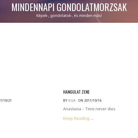
MINDENNAPI GONDOLATMORZSÁK
Képek-, gondolatok-, és minden más!
E
HANGULAT ZENE
1/10/21
BY
KGA
ON 2011/10/16
Anastasia – Time never dies
Keep Reading →