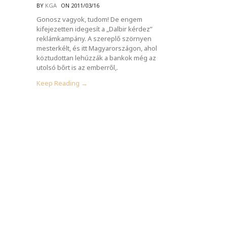
BY
KGA
ON 2011/03/16
Gonosz vagyok, tudom! De engem
kifejezetten idegesít a „Dalbir kérdez”
reklámkampány. A szereplő szörnyen
mesterkélt, és itt Magyarországon, ahol
köztudottan lehúzzák a bankok még az
utolsó bőrt is az emberről,.
Keep Reading →