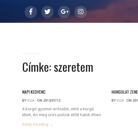
Címke:
szeretem
NAPI KEDVENC
HANGULAT ZEN
BY
KGA
ON 2013/07/12
BY
KGA
ON 201
A korgó gyomor erősebb, mint a korgó
lélek, én meg üres polcok előtt halok éhen
Keep Reading →