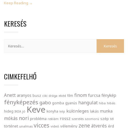
Keep Reading →
KERESÉS
CIMKEFELHŐ
finom
Anett
furcsa
fénykép
aranyos
busz
film
ciki
drága
ebéd
fényképezés
gabo
hangulat
gomba
gyanús
hiba
hibás
Keve
különleges
munka
lakás
hideg
konyha
IKEA
jó
kép
nori
mókás
rossz
probléma
szép
reklám
szerelés
szomorú
tél
vicces
zene
átverés
történet
vélemény
érd
unalmas
videó