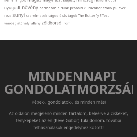
kél
lehangolt
magyarázat
Majesty
mouth
növény
nyugodt
parmezán
pirulák
próbáld ki
Puchner szálló
pulóver
sunyi
rozs
szerelmesek
súgdolózás
tagok
The Butterfly Effect
zöldborsó
vendéglátóhely
villany
írom
MINDENNAPI
GONDOLATMORZSÁ
Képek-, gondolatok-, és minden más!
Az oldalon megjelenő minden tartalom, beleérve a cikkeket,
fényképeket az én (Keve Gábor) tulajdonom. további
felhasználásuk engedélyhez kötött!