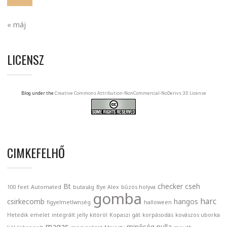
« máj
LICENSZ
Blog under the
Creative Commons Attribution-NonCommercial-NoDerivs 3.0 License
CIMKEFELHŐ
Bt
checker
cseh
100 feet
Automated
butaság
Bye Alex
bűzös holyva
gomba
harc
csirkecomb
hangos
figyelmetlwnség
halloween
Hetedik emelet
integrált
jelly
kitöröl
Kopaszi gát
korpásodás
kovászos uborka
magas
minőség nulla