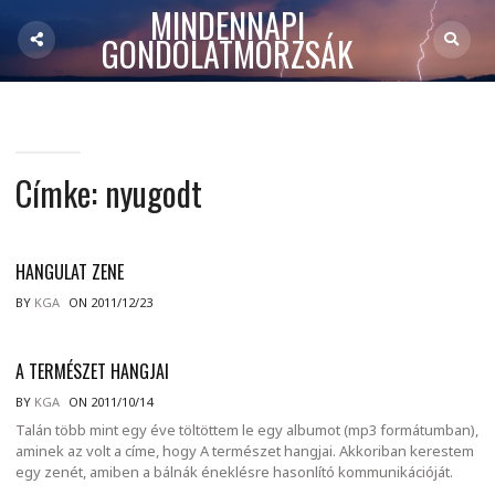
MINDENNAPI
GONDOLATMORZSÁK
Címke:
nyugodt
HANGULAT ZENE
BY
KGA
ON 2011/12/23
A TERMÉSZET HANGJAI
BY
KGA
ON 2011/10/14
Talán több mint egy éve töltöttem le egy albumot (mp3 formátumban),
aminek az volt a címe, hogy A természet hangjai. Akkoriban kerestem
egy zenét, amiben a bálnák éneklésre hasonlító kommunikációját.