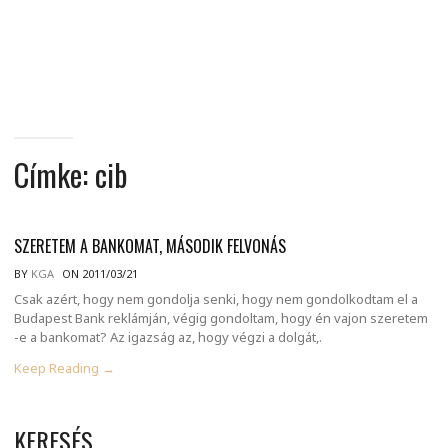
MINDENNAPI
GONDOLATMORZSÁK
Címke:
cib
SZERETEM A BANKOMAT, MÁSODIK FELVONÁS
BY
KGA
ON 2011/03/21
Csak azért, hogy nem gondolja senki, hogy nem gondolkodtam el a
Budapest Bank reklámján, végig gondoltam, hogy én vajon szeretem
-e a bankomat? Az igazság az, hogy végzi a dolgát,.
Keep Reading →
KERESÉS