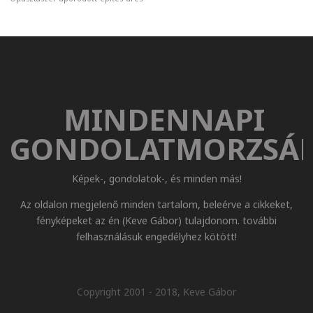
MINDENNAPI
GONDOLATMORZSÁ
Képek-, gondolatok-, és minden más!
Az oldalon megjelenő minden tartalom, beleérve a cikkeket,
fényképeket az én (Keve Gábor) tulajdonom. további
felhasználásuk engedélyhez kötött!
Copyright 2001 - 2018, Keve Gábor