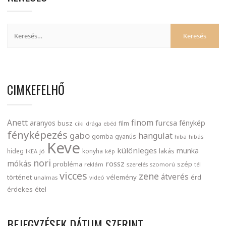
CIMKEFELHŐ
finom
Anett
furcsa
fénykép
aranyos
busz
film
ciki
drága
ebéd
fényképezés
gabo
hangulat
gomba
gyanús
hiba
hibás
Keve
különleges
munka
lakás
hideg
konyha
IKEA
jó
kép
nori
mókás
rossz
probléma
szép
reklám
szerelés
szomorú
tél
vicces
zene
átverés
történet
vélemény
érd
unalmas
videó
érdekes
étel
BEJEGYZÉSEK DÁTUM SZERINT