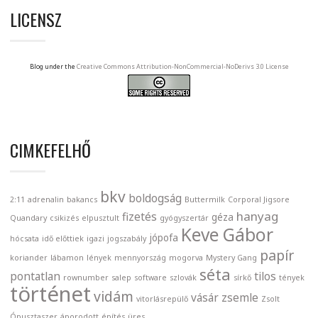
LICENSZ
Blog under the
Creative Commons Attribution-NonCommercial-NoDerivs 3.0 License
CIMKEFELHŐ
bkv
boldogság
2:11
adrenalin
bakancs
Buttermilk
Corporal Jigsore
hanyag
fizetés
géza
Quandary
csikizés
elpusztult
gyógyszertár
Keve Gábor
jópofa
hócsata
idő előttiek
igazi
jogszabály
papír
koriander
lábamon
lények
mennyország
mogorva
Mystery Gang
séta
pontatlan
tilos
rownumber
salep
software
szlovák
sírkő
tények
történet
vidám
vásár
zsemle
vitorlásrepülő
Zsolt
Ópusztaszer
áporodott
építés
üres