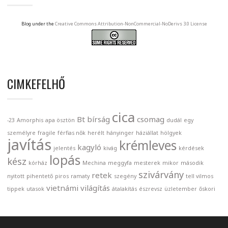
Blog under the
Creative Commons Attribution-NonCommercial-NoDerivs 3.0 License
CIMKEFELHŐ
cica
Bt
bírság
csomag
-23
Amorphis
apa ösztön
dudál
egy
személyre
fragile
férfias nők
herélt
hányinger
háziállat
hölgyek
javítás
krémleves
kagyló
jelentés
kivág
kérdések
lopás
kész
kórház
Mechina
meggyfa
mesterek
mikor
második
szivárvány
retek
nyitott
pihentető
piros
ramaty
szegény
tell vilmos
vietnámi
világítás
tippek
utasok
átalakítás
észrevsz
üzletember
őskori