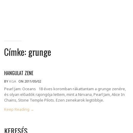
MINDENNAPI
GONDOLATMORZSÁK
Címke:
grunge
HANGULAT ZENE
BY
KGA
ON 2011/05/02
Pearl Jam: Oceans 18 éves koromban rákattantam a grunge zenére,
és olyan előadók rajongója lettem, mint a Nirvana, Pearl Jam, Alice In
Chains, Stone Temple Pilots. Ezen zenekarok legtöbbje.
Keep Reading →
KERESÉS