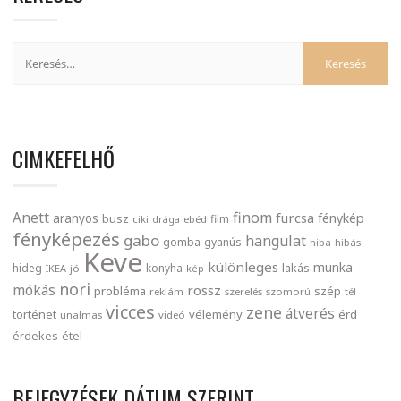
CIMKEFELHŐ
finom
Anett
furcsa
fénykép
aranyos
busz
film
ciki
drága
ebéd
fényképezés
gabo
hangulat
gomba
gyanús
hiba
hibás
Keve
különleges
munka
lakás
hideg
konyha
IKEA
jó
kép
nori
mókás
rossz
probléma
szép
reklám
szerelés
szomorú
tél
vicces
zene
átverés
történet
vélemény
érd
unalmas
videó
érdekes
étel
BEJEGYZÉSEK DÁTUM SZERINT