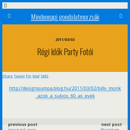
Mindennapi gondolatmorzsák
2011/03/03
Régi Idők Party Fotói
Share
Tweet
Pin
Mail
SMS
http://designpumpa.blog.hu/2011/03/02/billy_monk
_azok_a_sulyos_60_as_evek
previous post
next post
Hangulat zene
Elszúrtam...