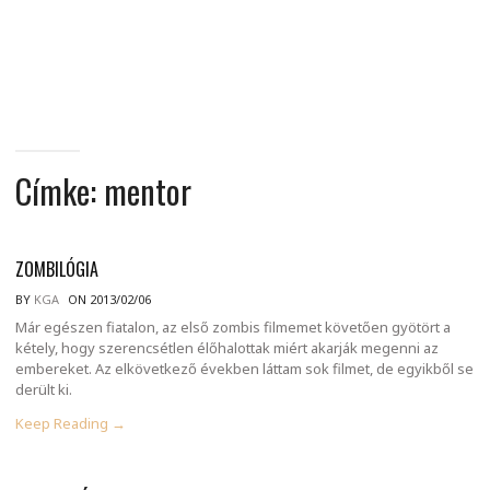
MINDENNAPI
GONDOLATMORZSÁK
Címke:
mentor
ZOMBILÓGIA
BY
KGA
ON 2013/02/06
Már egészen fiatalon, az első zombis filmemet követően gyötört a
kétely, hogy szerencsétlen élőhalottak miért akarják megenni az
embereket. Az elkövetkező években láttam sok filmet, de egyikből se
derült ki.
Keep Reading →