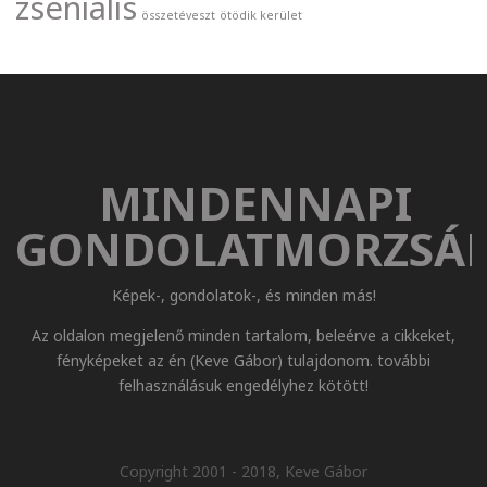
zseniális
összetéveszt
ötödik kerület
MINDENNAPI
GONDOLATMORZSÁ
Képek-, gondolatok-, és minden más!
Az oldalon megjelenő minden tartalom, beleérve a cikkeket,
fényképeket az én (Keve Gábor) tulajdonom. további
felhasználásuk engedélyhez kötött!
Copyright 2001 - 2018, Keve Gábor