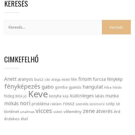
KERESÉS
CIMKEFELHŐ
finom
Anett
furcsa
fénykép
aranyos
busz
film
ciki
drága
ebéd
fényképezés
gabo
hangulat
gomba
gyanús
hiba
hibás
Keve
különleges
munka
lakás
hideg
konyha
IKEA
jó
kép
nori
mókás
rossz
probléma
szép
reklám
szerelés
szomorú
tél
vicces
zene
átverés
történet
vélemény
érd
unalmas
videó
érdekes
étel