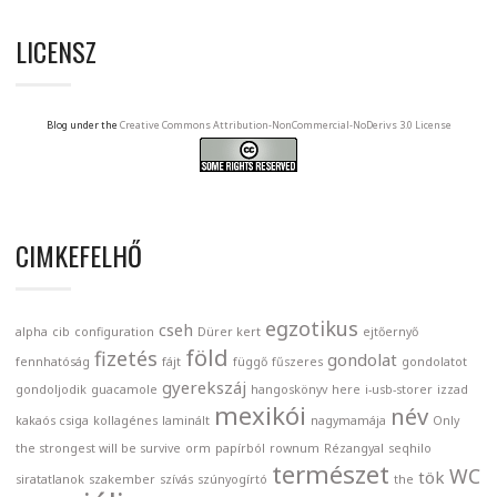
LICENSZ
Blog under the
Creative Commons Attribution-NonCommercial-NoDerivs 3.0 License
CIMKEFELHŐ
egzotikus
cseh
alpha
cib
configuration
Dürer kert
ejtőernyő
föld
fizetés
gondolat
fennhatóság
fájt
függő
fűszeres
gondolatot
gyerekszáj
gondoljodik
guacamole
hangoskönyv
here
i-usb-storer
izzad
mexikói
név
kakaós csiga
kollagénes
laminált
nagymamája
Only
the strongest will be survive
orm
papírból
rownum
Rézangyal
seqhilo
természet
WC
tök
siratatlanok
szakember
szívás
szúnyogírtó
the