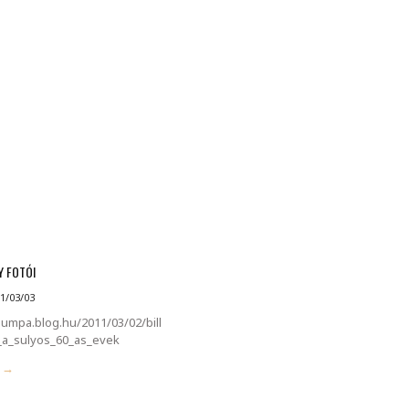
MINDENNAPI GONDOLATMORZSÁK
Képek-, gondolatok-, és minden más!
Y FOTÓI
1/03/03
pumpa.blog.hu/2011/03/02/bill
a_sulyos_60_as_evek
g →