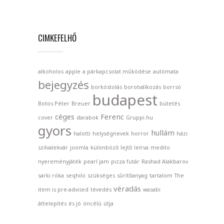
CIMKEFELHŐ
alkoholos
apple
a párkapcsolat működése
autómata
bejegyzés
borkóstolás
borotválkozás
borrsó
budapest
Botos Péter
Breuer
bütetés
céges
Ferenc
cover
darabok
Gruppi.hu
gyors
hullám
halotti
helységnevek
horror
házi
szilvalekvár
joomla
különböző
lejtő
leírva
medito
nyereményjáték
pearl jam
pizza futár
Rashad Alakbarov
sarki róka
seqhilo
szükséges
sűrítőanyag
tartalom
The
véradás
item is pre-advised
tévedés
wasabi
áttelepítés
és jó
öncélú
útja