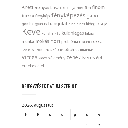
finom
Anett
aranyos
busz
film
ciki
drága
ebéd
fényképezés
gabo
furcsa
fénykép
hangulat
gomba
gyanús
hideg
hiba
hibás
IKEA
jó
Keve
különleges
lakás
konyha
kép
nori
mókás
rossz
munka
probléma
reklám
szép
történet
szerelés
szomorú
tél
unalmas
vicces
zene
átverés
vélemény
érd
videó
érdekes
étel
BEJEGYZÉSEK DÁTUM SZERINT
2026. augusztus
h
K
s
c
p
s
v
1
2