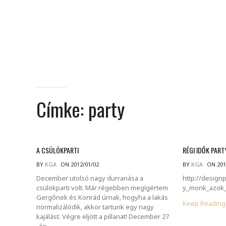
Címke:
party
A CSÜLÖKPARTI
RÉGI IDŐK PART
BY
KGA
ON 2012/01/02
BY
KGA
ON 201
December utolsó nagy durranása a
http://design
csülökparti volt. Már régebben megígértem
y_monk_azok_
Gergőnek és Konrád úrnak, hogyha a lakás
Keep Readin
normalizálódik, akkor tartunk egy nagy
kajálást. Végre eljött a pillanat! December 27
-én.