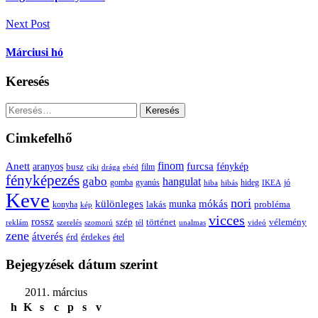
Next Post
Márciusi hó
Keresés
Keresés:
Cimkefelhő
Anett
finom
furcsa
fénykép
aranyos
busz
film
ciki
drága
ebéd
fényképezés
gabo
hangulat
gomba
gyanús
hiba
hibás
hideg
IKEA
jó
Keve
nori
különleges
mókás
munka
probléma
lakás
konyha
kép
vicces
rossz
szép
vélemény
történet
reklám
szerelés
szomorú
tél
unalmas
videó
zene
átverés
érd
érdekes
étel
Bejegyzések dátum szerint
2011. március
h
K
s
c
p
s
v