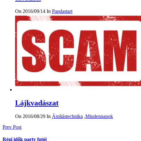
On 2016/09/14
In
Pandastart
Lájkvadászat
On 2016/08/29
In
Ámítástechnika
,
Mindennapok
Bejegyzés
Prev Post
navigáció
Régi idők party fotói