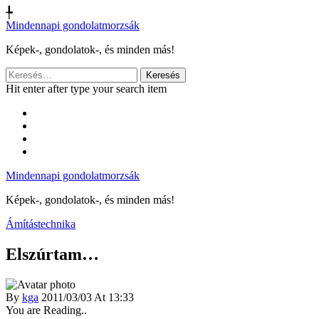
╄
Mindennapi gondolatmorzsák
Képek-, gondolatok-, és minden más!
Keresés:
Hit enter after type your search item
Mindennapi gondolatmorzsák
Képek-, gondolatok-, és minden más!
Ámítástechnika
Elszúrtam…
By
kga
2011/03/03 At 13:33
You are Reading..