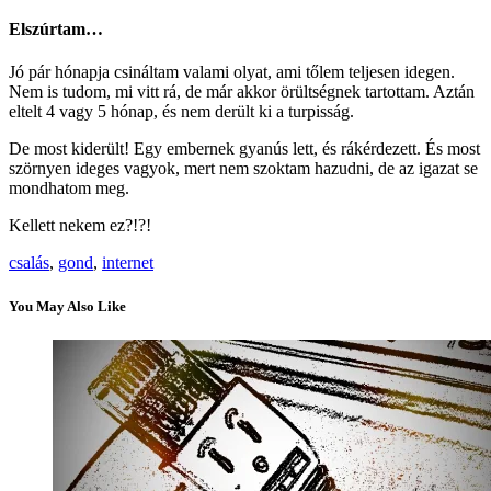
Elszúrtam…
Jó pár hónapja csináltam valami olyat, ami tőlem teljesen idegen.
Nem is tudom, mi vitt rá, de már akkor örültségnek tartottam. Aztán
eltelt 4 vagy 5 hónap, és nem derült ki a turpisság.
De most kiderült! Egy embernek gyanús lett, és rákérdezett. És most
szörnyen ideges vagyok, mert nem szoktam hazudni, de az igazat se
mondhatom meg.
Kellett nekem ez?!?!
csalás
,
gond
,
internet
You May Also Like