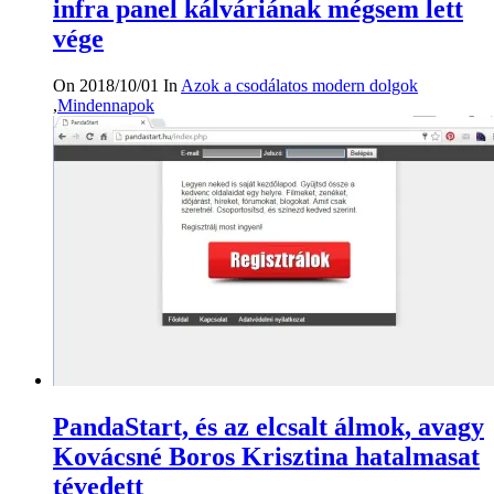
infra panel kálváriának mégsem lett
vége
On 2018/10/01
In
Azok a csodálatos modern dolgok
,
Mindennapok
PandaStart, és az elcsalt álmok, avagy
Kovácsné Boros Krisztina hatalmasat
tévedett