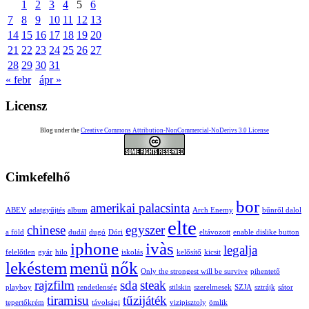
1
2
3
4
5
6
7
8
9
10
11
12
13
14
15
16
17
18
19
20
21
22
23
24
25
26
27
28
29
30
31
« febr
ápr »
Licensz
Blog under the
Creative Commons Attribution-NonCommercial-NoDerivs 3.0 License
Cimkefelhő
bor
amerikai palacsinta
ABEV
adatgyűjtés
album
Arch Enemy
bűnről dalol
elte
chinese
egyszer
a föld
dudál
dugó
Dóri
eltávozott
enable dislike button
iphone
ivàs
legalja
felelőtlen
gyár
hilo
iskolás
kelősítő
kicsit
lekéstem
menü
nők
Only the strongest will be survive
pihentető
rajzfilm
sda
steak
playboy
rendetlenség
stilskin
szerelmesek
SZJA
sztrájk
sátor
tiramisu
tűzijáték
tepertőkrém
távolsági
vizipisztoly
ömlik