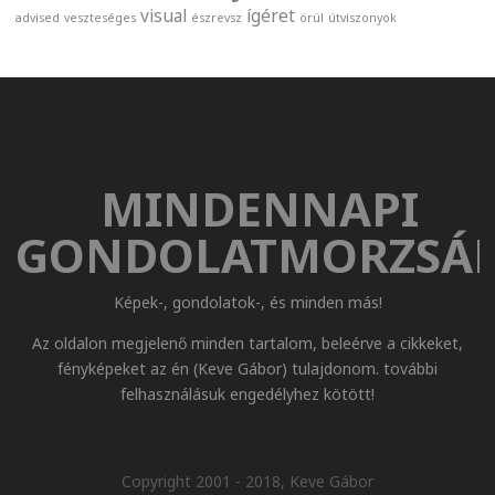
visual
ígéret
advised
veszteséges
észrevsz
örül
útviszonyok
MINDENNAPI
GONDOLATMORZSÁ
Képek-, gondolatok-, és minden más!
Az oldalon megjelenő minden tartalom, beleérve a cikkeket,
fényképeket az én (Keve Gábor) tulajdonom. további
felhasználásuk engedélyhez kötött!
Copyright 2001 - 2018, Keve Gábor