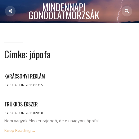
MINDENNAPI
GONDOLATMORZSÁK
Címke:
jópofa
KARÁCSONYI REKLÁM
BY
KGA
ON 2011/11/15
TRÜKKÖS ÉKSZER
BY
KGA
ON 2011/09/18
Nem vagyok ékszer rajongó, de ez nagyon jópofa!
Keep Reading →