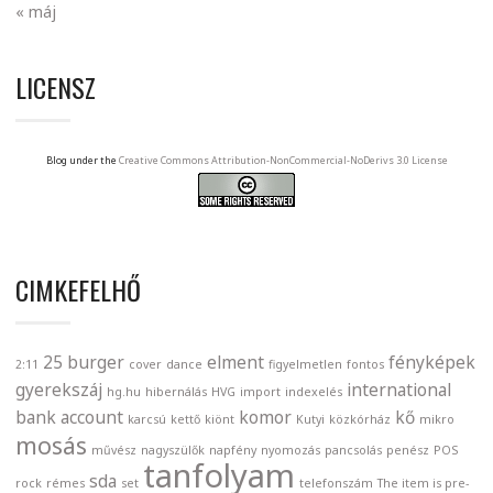
« máj
LICENSZ
Blog under the
Creative Commons Attribution-NonCommercial-NoDerivs 3.0 License
CIMKEFELHŐ
25
burger
elment
fényképek
2:11
cover
dance
figyelmetlen
fontos
gyerekszáj
international
hg.hu
hibernálás
HVG
import
indexelés
bank account
komor
kő
karcsú
kettő
kiönt
Kutyi
közkórház
mikro
mosás
művész
nagyszülők
napfény
nyomozás
pancsolás
penész
POS
tanfolyam
sda
rock
rémes
set
telefonszám
The item is pre-