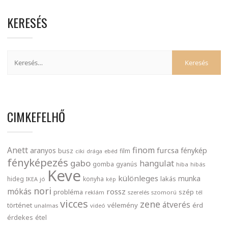
KERESÉS
CIMKEFELHŐ
finom
Anett
furcsa
fénykép
aranyos
busz
film
ciki
drága
ebéd
fényképezés
gabo
hangulat
gomba
gyanús
hiba
hibás
Keve
különleges
munka
lakás
hideg
konyha
IKEA
jó
kép
nori
mókás
rossz
probléma
szép
reklám
szerelés
szomorú
tél
vicces
zene
átverés
történet
vélemény
érd
unalmas
videó
érdekes
étel