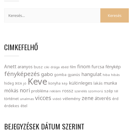
CIMKEFELHŐ
finom
Anett
furcsa
fénykép
aranyos
busz
film
ciki
drága
ebéd
fényképezés
gabo
hangulat
gomba
gyanús
hiba
hibás
Keve
különleges
munka
lakás
hideg
konyha
IKEA
jó
kép
nori
mókás
rossz
probléma
szép
reklám
szerelés
szomorú
tél
vicces
zene
átverés
történet
vélemény
érd
unalmas
videó
érdekes
étel
BEJEGYZÉSEK DÁTUM SZERINT