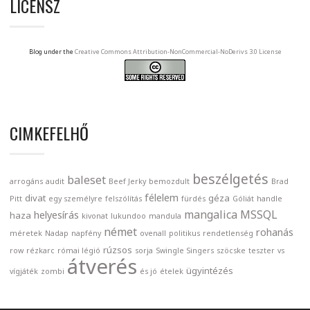
LICENSZ
Blog under the
Creative Commons Attribution-NonCommercial-NoDerivs 3.0 License
CIMKEFELHŐ
beszélgetés
baleset
arrogáns
audit
Beef Jerky
bemozdult
Brad
félelem
divat
géza
Pitt
egy személyre
felszólítás
fürdés
Góliát
handle
mangalica
MSSQL
helyesírás
haza
kivonat
lukundoo
mandula
német
rohanás
méretek
Nadap
napfény
ovenall
politikus
rendetlenség
rúzsos
row
rézkarc
római légió
sorja
Swingle Singers
szöcske
teszter
vs
átverés
ügyintézés
vígjáték
zombi
és jó
ételek