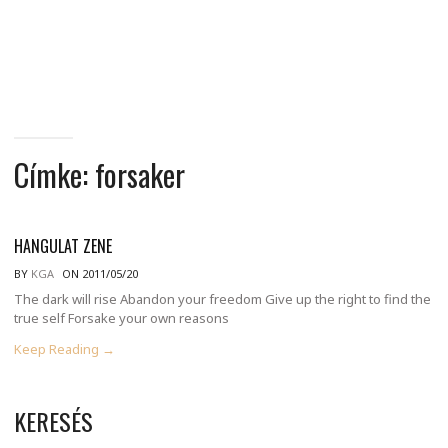
MINDENNAPI
GONDOLATMORZSÁK
Címke:
forsaker
HANGULAT ZENE
BY
KGA
ON 2011/05/20
The dark will rise Abandon your freedom Give up the right to find the
true self Forsake your own reasons
Keep Reading →
KERESÉS