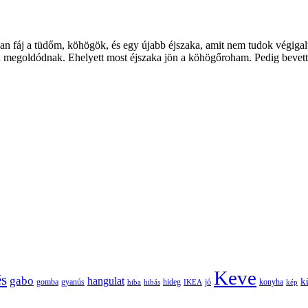
an fáj a tüdőm, köhögök, és egy újabb éjszaka, amit nem tudok végigal
megoldódnak. Ehelyett most éjszaka jön a köhögőroham. Pedig bevette
Keve
és
gabo
hangulat
k
gomba
gyanús
hiba
hibás
hideg
IKEA
jó
konyha
kép