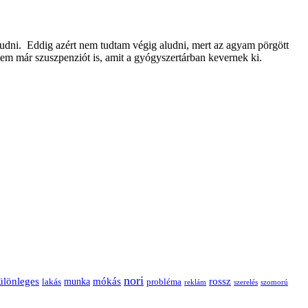
udni. Eddig azért nem tudtam végig aludni, mert az agyam pörgött
m már szuszpenziót is, amit a gyógyszertárban kevernek ki.
nori
ülönleges
mókás
rossz
munka
probléma
lakás
reklám
szerelés
szomorú