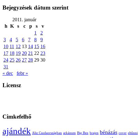
Bejegyzések dátum szerint
2011. január
h
K
s
c
p
s
v
1
2
3
4
5
6
7
8
9
10
11
12
13
14
15
16
17
18
19
20
21
22
23
24
25
26
27
28
29
30
31
« dec
febr »
Licensz
Cimkefelhő
ajándék
bénázás
Aliz Csodaországban
arkánum
Big Ben
brajen
cover
eltűnni