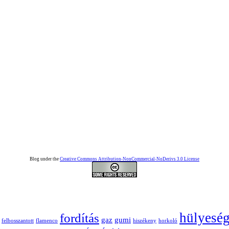
Blog under the
Creative Commons Attribution-NonCommercial-NoDerivs 3.0 License
hülyesé
fordítás
gaz
gumi
felbosszantott
flamenco
hiszékeny
horkoló