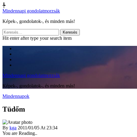
╄
Mindennapi gondolatmorzsák
Képek-, gondolatok-, és minden más!
Keresés:
Hit enter after type your search item
Mindennapi gondolatmorzsák
Képek-, gondolatok-, és minden más!
Mindennapok
Tüdőm
By
kga
2011/01/05 At 23:34
You are Reading..