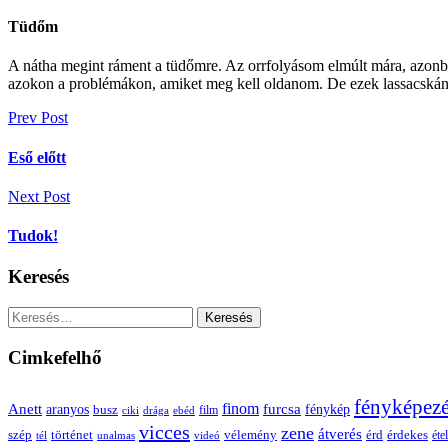
Tüdőm
A nátha megint ráment a tüdőmre. Az orrfolyásom elmúlt mára, azonb
azokon a problémákon, amiket meg kell oldanom. De ezek lassacskán 
Bejegyzés
Prev Post
navigáció
Eső előtt
Next Post
Tudok!
Keresés
Keresés:
Cimkefelhő
fényképez
Anett
finom
furcsa
fénykép
aranyos
busz
film
ciki
drága
ebéd
vicces
zene
átverés
szép
vélemény
érd
történet
érdekes
étel
tél
unalmas
videó