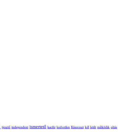
g
ismertető
ijesztő
independent
karibi
kedvetlen
Kisoroszi
kél
letilt
működik
oltás