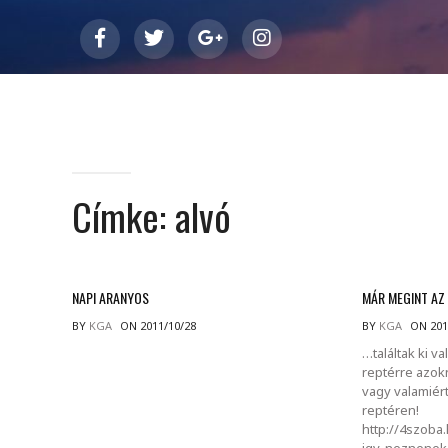
Címke:
alvó
NAPI ARANYOS
MÁR MEGINT A
BY
KGA
ON 2011/10/28
BY
KGA
ON 201
…találtak ki va
reptérre azokn
vagy valamiért 
reptéren!
http://4szoba.
igy-neznenek-