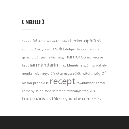
CIMKEFELHŐ
86
checker
cipőfűző
12 óra
Amerika
autómata
csoki
cotinou
Crazy Town
dolgoz
fantazmagoria
humoros
galamb
gúnyos
hajtás
hegy
iso
kecske
mandarin
kedv
lidl
max
Menetmetsző
munkahelyi
of
munkahwly
nagydiófa utca
nagyszülők
nyitott
nyűg
recept
olcsón
próbáld ki
rownumber
római
kömény
salep
sarc
soft taco
tatabánya
tragikus
tudományos
tök
youtube.com
tűz
ételek