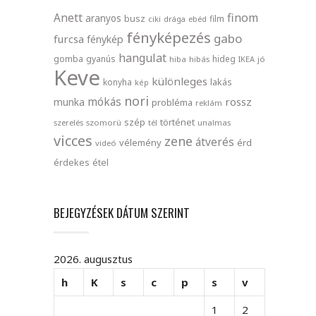
finom
Anett
aranyos
busz
film
ciki
drága
ebéd
fényképezés
gabo
furcsa
fénykép
hangulat
gomba
gyanús
hideg
hiba
hibás
IKEA
jó
Keve
különleges
lakás
konyha
kép
nori
mókás
rossz
munka
probléma
reklám
szép
történet
szerelés
szomorú
tél
unalmas
vicces
zene
átverés
vélemény
érd
videó
érdekes
étel
BEJEGYZÉSEK DÁTUM SZERINT
2026. augusztus
h
K
s
c
p
s
v
1
2