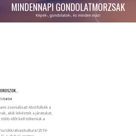
MINDENNAPI GONDOLATMORZSÁK
Képek-, gondolatok-, és minden más!
Z OROSZOK…
1/04/04
lami zseniálisat! Alvófülkék a
ak, akik lekéstek a járatukat,
több időt kell tölteniük a
hu/cikk/alvaskultura/2519-
ki-a-dubaji-repter-