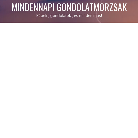
MINDENNAPI GONDOLATMORZSÁK
Képek-, gondolatok-, és minden más!