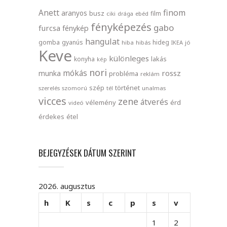
finom
Anett
aranyos
busz
film
ciki
drága
ebéd
fényképezés
gabo
furcsa
fénykép
hangulat
gomba
gyanús
hideg
hiba
hibás
IKEA
jó
Keve
különleges
lakás
konyha
kép
nori
mókás
rossz
munka
probléma
reklám
szép
történet
szerelés
szomorú
tél
unalmas
vicces
zene
átverés
vélemény
érd
videó
érdekes
étel
BEJEGYZÉSEK DÁTUM SZERINT
2026. augusztus
h
K
s
c
p
s
v
1
2