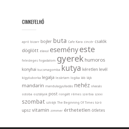
CIMKEFELHŐ
buta
bojler
csalók
apró
bizarr
Cafe Kara
cincér
este
esemény
döglött
elavul
gyerek
humoros
felesleges
fogadalom
kutya
konyhai
kéretlen levél
kucsmagomba
legalja
kígyóuborka
lezártam
logika
láb
lájk
nehéz
mandarin
mandulagyulladás
olvasás
post
ostoba
osztályok
rongált
rémes
szerbia
szexi
szombat
sztrájk
The Beginning Of Times
túró
vitamin
érthetetlen
upsz
ötletes
zimmer