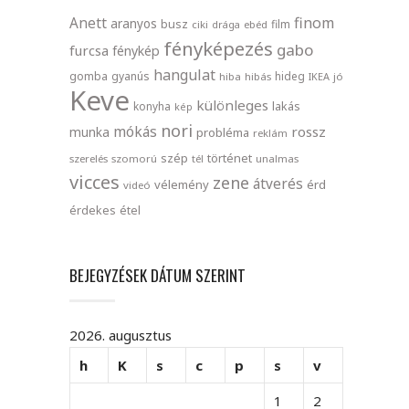
finom
Anett
aranyos
busz
film
ciki
drága
ebéd
fényképezés
gabo
furcsa
fénykép
hangulat
gomba
gyanús
hideg
hiba
hibás
IKEA
jó
Keve
különleges
lakás
konyha
kép
nori
mókás
rossz
munka
probléma
reklám
szép
történet
szerelés
szomorú
tél
unalmas
vicces
zene
átverés
vélemény
érd
videó
érdekes
étel
BEJEGYZÉSEK DÁTUM SZERINT
2026. augusztus
h
K
s
c
p
s
v
1
2