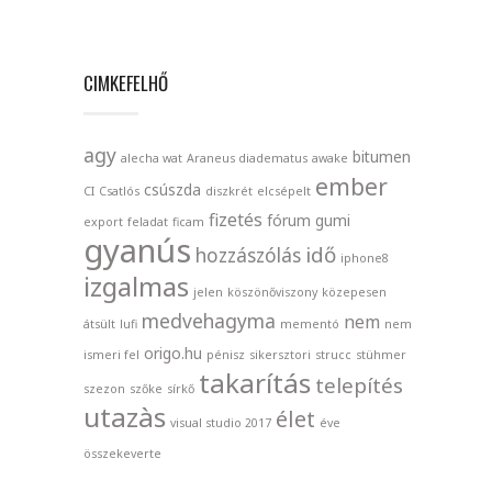
CIMKEFELHŐ
agy
bitumen
alecha wat
Araneus diadematus
awake
ember
csúszda
CI
Csatlós
diszkrét
elcsépelt
fizetés
fórum
gumi
export
feladat
ficam
gyanús
idő
hozzászólás
iphone8
izgalmas
jelen
köszönőviszony
közepesen
medvehagyma
nem
átsült
lufi
mementó
nem
origo.hu
ismeri fel
pénisz
sikersztori
strucc
stühmer
takarítás
telepítés
szezon
szőke
sírkő
utazàs
élet
visual studio 2017
éve
összekeverte