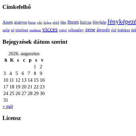
Cimkefelhő
fényképez
Anett
finom
furcsa
fénykép
aranyos
busz
film
ciki
drága
ebéd
vicces
zene
átverés
szép
vélemény
érd
történet
érdekes
étel
tél
unalmas
videó
Bejegyzések dátum szerint
2026. augusztus
h
K
s
c
p
s
v
1
2
3
4
5
6
7
8
9
10
11
12
13
14
15
16
17
18
19
20
21
22
23
24
25
26
27
28
29
30
31
« máj
Licensz