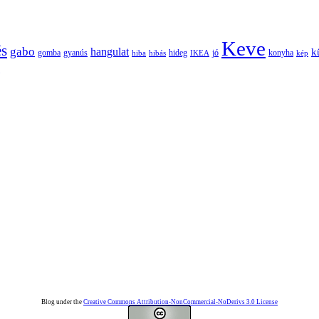
Keve
és
gabo
hangulat
k
gomba
gyanús
hiba
hibás
hideg
IKEA
jó
konyha
kép
Blog under the
Creative Commons Attribution-NonCommercial-NoDerivs 3.0 License