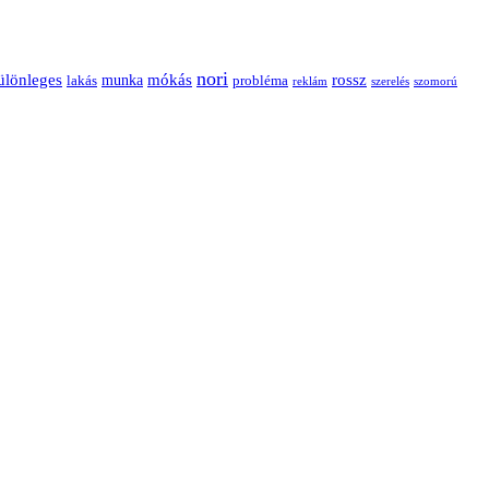
nori
ülönleges
mókás
rossz
munka
probléma
lakás
reklám
szerelés
szomorú