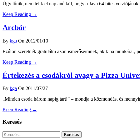
Úgy tűnik, nem telik el nap anélkül, hogy a Java 64 bites verziójának
Keep Reading →
Arcbőr
By
kga
On 2012/01/10
Ezúton szeretnék gratulálni azon ismerőseimnek, akik ha munkára-, pén
Keep Reading →
Értekezés a csodákról avagy a Pizza Univ
By
kga
On 2011/07/27
„Minden csoda három napig tart!” – mondja a közmondás, és mennyire
Keep Reading →
Keresés
Keresés: