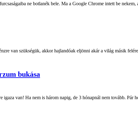
 furcsaságaiba ne botlanék bele. Ma a Google Chrome intett be nekem, a
zre van szükségük, akkor hajlandóak eljönni akár a világ másik felére i
erzum bukása
 igaza van! Ha nem is három napig, de 3 hónapnál nem tovább. Pár hón