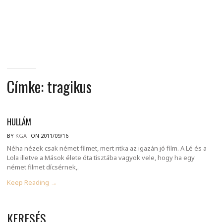
MINDENNAPI
GONDOLATMORZSÁK
Címke:
tragikus
HULLÁM
BY
KGA
ON 2011/09/16
Néha nézek csak német filmet, mert ritka az igazán jó film. A Lé és a
Lola illetve a Mások élete óta tisztába vagyok vele, hogy ha egy
német filmet dícsérnek,.
Keep Reading →
KERESÉS