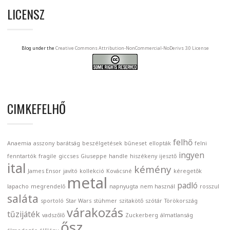
LICENSZ
Blog under the
Creative Commons Attribution-NonCommercial-NoDerivs 3.0 License
CIMKEFELHŐ
felhő
Anaemia
asszony
barátság
beszélgetések
bűneset
ellopták
felni
ingyen
fenntartók
fragile
giccses
Giuseppe
handle
hiszékeny
ijesztő
ital
kémény
James Ensor
javító
kollekció
Kovácsné
kéregetők
metal
padló
lapacho
megrendelő
napnyugta
nem használ
rosszul
saláta
sportoló
Star Wars
stühmer
szitakötő
szótár
Törökország
várakozás
tűzijáték
vadszőlő
Zuckerberg
álmatlanság
ősz