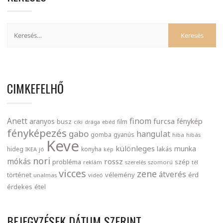
CIMKEFELHŐ
finom
Anett
furcsa
fénykép
aranyos
busz
film
ciki
drága
ebéd
fényképezés
gabo
hangulat
gomba
gyanús
hiba
hibás
Keve
különleges
munka
lakás
hideg
konyha
IKEA
jó
kép
nori
mókás
rossz
probléma
szép
reklám
szerelés
szomorú
tél
vicces
zene
átverés
történet
vélemény
érd
unalmas
videó
érdekes
étel
BEJEGYZÉSEK DÁTUM SZERINT