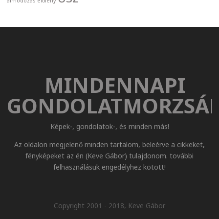
álmodozás
élőlény
MINDENNAPI
GONDOLATMORZSÁ
Képek-, gondolatok-, és minden más!
Az oldalon megjelenő minden tartalom, beleérve a cikkeket,
fényképeket az én (Keve Gábor) tulajdonom. további
felhasználásuk engedélyhez kötött!
Copyright 2001 - 2018, Keve Gábor