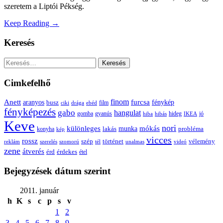
szeretem a Liptói Pékség.
Keep Reading →
Keresés
Keresés:
Cimkefelhő
Anett
finom
furcsa
fénykép
aranyos
busz
film
ciki
drága
ebéd
fényképezés
gabo
hangulat
gomba
gyanús
hiba
hibás
hideg
IKEA
jó
Keve
nori
különleges
mókás
munka
probléma
lakás
konyha
kép
vicces
rossz
szép
vélemény
történet
reklám
szerelés
szomorú
tél
unalmas
videó
zene
átverés
érd
érdekes
étel
Bejegyzések dátum szerint
2011. január
h
K
s
c
p
s
v
1
2
3
4
5
6
7
8
9