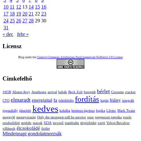
10
11
12
13
14
15
16
17
18
19
20
21
22
23
24
25
26
27
28
29
30
31
« dec
febr »
Licensz
Blog under the
Creative Commons Attribution-NonCommercial-NoDerivs 3.0 License
Cimkefelhő
bérlet
16GB
Absent Avry
Anathema
arrival
babák
Beck Zoli
berepült
Coronita
cracker
fordítás
elmaradt
energiaital
fa
hiány
CTO
feltöltődés
hajtás
integrált
kedves
jogszabály
játszótér
kukába
lentinus tigrinus
logika
Lőrinc
Mark Twain
meggylé
mennyország
Only the strongest will be survive
oreo
pepperoni paprika
pozőr
rendeződött
seqhilo
szavak
SZJA
tervező
trambulin
térgörbület
varjú
Velvet Revolver
étcsokoládé
villámok
őrület
Mindennapi gondolatmorzsák