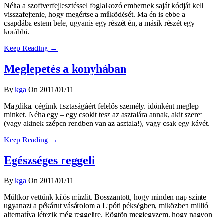
Néha a szoftverfejlesztéssel foglalkozó embernek saját kódját kell
visszafejtenie, hogy megértse a működését. Ma én is ebbe a
csapdába estem bele, ugyanis egy részét én, a másik részét egy
korábbi.
Keep Reading →
Meglepetés a konyhában
By
kga
On 2011/01/11
Magdika, cégünk tisztaságáért felelős személy, időnként meglep
minket. Néha egy – egy csokit tesz az asztalára annak, akit szeret
(vagy akinek szépen rendben van az asztala!), vagy csak egy kávét.
Keep Reading →
Egészséges reggeli
By
kga
On 2011/01/11
Múltkor vettünk kilós müzlit. Bosszantott, hogy minden nap szinte
ugyanazt a pékárut vásárolom a Lipóti pékségben, miközben millió
alternatíva létezik még reggelire. Rögtön megjegyzem, hogy nagyon