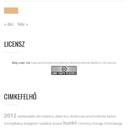
« dec
febr »
LICENSZ
Blog under the
Creative Commons Attribution-NonCommercial-NoDerivs 3.0 License
CIMKEFELHŐ
2012
adóbevallás
akrobatikus
alkatrész
Ambrosia artemisiifolia
beton
bunkó
bizonyítvány
bolygónk ruhatára
brand
Chimmy chonga
Chivichanga