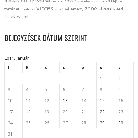
nori
mókás
rossz
probléma
szép
reklám
szerelés
szomorú
tél
vicces
zene
átverés
történet
vélemény
érd
unalmas
videó
érdekes
étel
BEJEGYZÉSEK DÁTUM SZERINT
2011. január
h
K
s
c
p
s
v
1
2
3
4
5
6
7
8
9
10
11
12
13
14
15
16
17
18
19
20
21
22
23
24
25
26
27
28
29
30
31