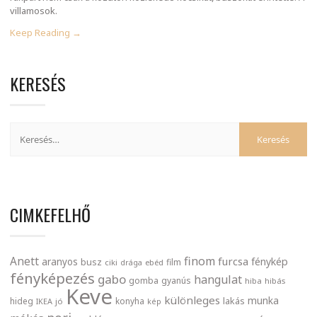
villamosok.
Keep Reading →
KERESÉS
CIMKEFELHŐ
finom
Anett
furcsa
fénykép
aranyos
busz
film
ciki
drága
ebéd
fényképezés
gabo
hangulat
gomba
gyanús
hiba
hibás
Keve
különleges
munka
lakás
hideg
konyha
IKEA
jó
kép