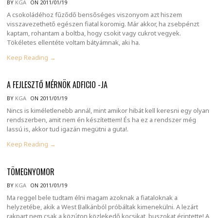
BY
KGA
ON 2011/01/19
A csokoládéhoz fűződő bensőséges viszonyom azt hiszem
visszavezethető egészen fiatal koromig. Már akkor, ha zsebpénzt
kaptam, rohantam a boltba, hogy csokit vagy cukrot vegyek.
Tökéletes ellentéte voltam bátyámnak, aki ha.
Keep Reading →
A FEJLESZTŐ MÉRNÖK ADFICIO -JA
BY
KGA
ON 2011/01/19
Nincs is kiméletlenebb annál, mint amikor hibát kell keresni egy olyan
rendszerben, amit nem én készítettem! És ha ez a rendszer még
lassú is, akkor tud igazán megütni a guta!.
Keep Reading →
TÖMEGNYOMOR
BY
KGA
ON 2011/01/19
Ma reggel bele tudtam élni magam azoknak a fiataloknak a
helyzetébe, akik a West Balkánból próbáltak kimenekülni. A lezárt
rakpart nem csak a közúton közlekedő kocsikat, buszokat érintette! A