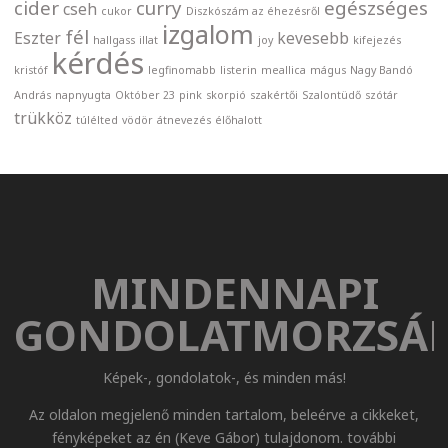
cider
curry
egészséges
cseh
cukor
Diszkószám az éhezésről
izgalom
fél
Eszter
kevesebb
hallgass
illat
joy
kifejezés
kérdés
kristóf
legfinomabb
listerin
meallica
mágus
Nagy Bandó
András
napnyugta
Október 23
pink
skorpió
szakértői
Szalontüdő
szótár
trükköz
túlélted
vödör
átnevezés
élőhalott
MINDENNAPI
GONDOLATMORZSÁ
Képek-, gondolatok-, és minden más!
Az oldalon megjelenő minden tartalom, beleérve a cikkeket,
fényképeket az én (Keve Gábor) tulajdonom. további