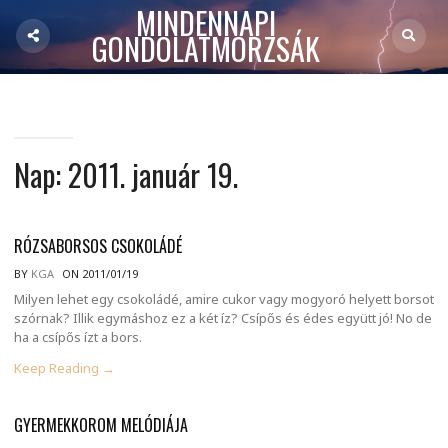
MINDENNAPI
GONDOLATMORZSÁK
Nap:
2011. január 19.
RÓZSABORSOS CSOKOLÁDÉ
BY
KGA
ON 2011/01/19
Milyen lehet egy csokoládé, amire cukor vagy mogyoró helyett borsot
szórnak? Illik egymáshoz ez a két íz? Csípős és édes együtt jó! No de
ha a csípős ízt a bors.
Keep Reading →
GYERMEKKOROM MELÓDIÁJA