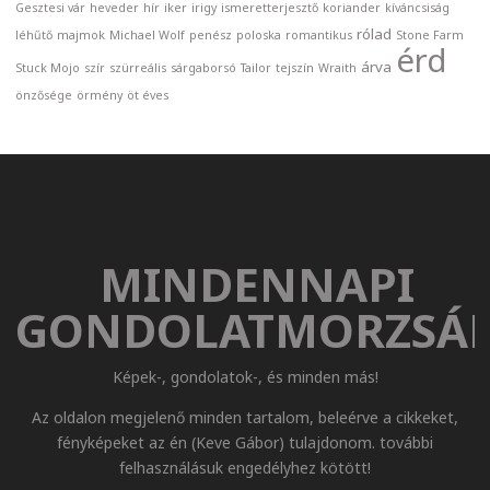
Gesztesi vár
heveder
hír
iker
irigy
ismeretterjesztő
koriander
kíváncsiság
rólad
léhűtő
majmok
Michael Wolf
penész
poloska
romantikus
Stone Farm
érd
árva
Stuck Mojo
szír
szürreális
sárgaborsó
Tailor
tejszín
Wraith
önzősége
örmény
öt éves
MINDENNAPI
GONDOLATMORZSÁ
Képek-, gondolatok-, és minden más!
Az oldalon megjelenő minden tartalom, beleérve a cikkeket,
fényképeket az én (Keve Gábor) tulajdonom. további
felhasználásuk engedélyhez kötött!