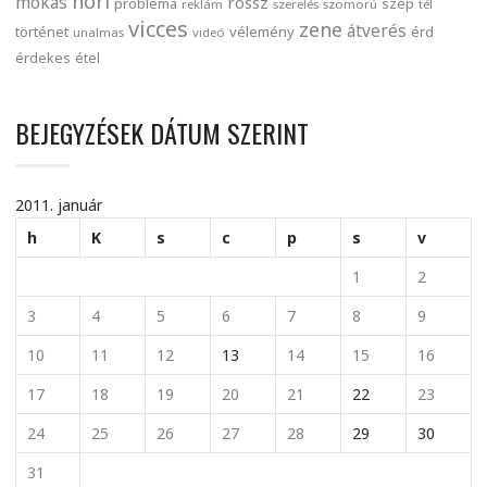
nori
mókás
rossz
probléma
szép
reklám
szerelés
szomorú
tél
vicces
zene
átverés
történet
vélemény
érd
unalmas
videó
érdekes
étel
BEJEGYZÉSEK DÁTUM SZERINT
2011. január
h
K
s
c
p
s
v
1
2
3
4
5
6
7
8
9
10
11
12
13
14
15
16
17
18
19
20
21
22
23
24
25
26
27
28
29
30
31