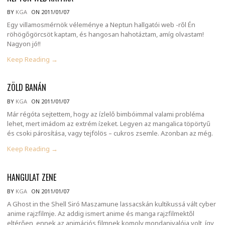
BY
KGA
ON 2011/01/07
Egy villamosmérnök véleménye a Neptun hallgatói web -ről Én
röhögőgörcsöt kaptam, és hangosan hahotáztam, amíg olvastam!
Nagyon jó!!
Keep Reading →
ZÖLD BANÁN
BY
KGA
ON 2011/01/07
Már régóta sejtettem, hogy az ízlelő bimbóimmal valami probléma
lehet, mert imádom az extrém ízeket. Legyen az mangalica töpörtyű
és csoki párosítása, vagy tejfölös – cukros zsemle. Azonban az még.
Keep Reading →
HANGULAT ZENE
BY
KGA
ON 2011/01/07
A Ghost in the Shell Siró Maszamune lassacskán kultikussá vált cyber
anime rajzfilmje. Az addig ismert anime és manga rajzfilmektől
eltérően, ennek az animációs filmnek komoly mondanivalója volt, így