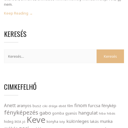
nem.
Keep Reading →
KERESÉS
CIMKEFELHŐ
finom
Anett
furcsa
fénykép
aranyos
busz
film
ciki
drága
ebéd
fényképezés
gabo
hangulat
gomba
gyanús
hiba
hibás
Keve
különleges
munka
lakás
hideg
konyha
IKEA
jó
kép