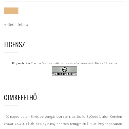
« dec
febr »
LICENSZ
Blog under the
Creative Commons Attribution-NonCommercial-NoDerivs 3.0 License
CIMKEFELHŐ
borzalmas
build
bátor
100 napos
beton
Birds
bolyongás
ByCode
Cetelem
csütörtök
festmény
csavar
deploy
e-bay
epertea
felügyelők
fogadalom