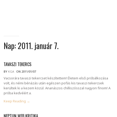
MINDENNAPI
GONDOLATMORZSÁK
Nap:
2011. január 7.
TAVASZI TEKERCS
BY
KGA
ON 2011/01/07
Vacsorára tavaszi tekercset készítettem! Életem első próbálkozása
volt, és némi bénázás után egészen pofás kis tavaszi tekercsek
kerültek ki a kezem közül. Ananászos chilliszósszal nagyon finom! A
próba kedvéért a.
Keep Reading →
NEPTUN WEB KRITIKA