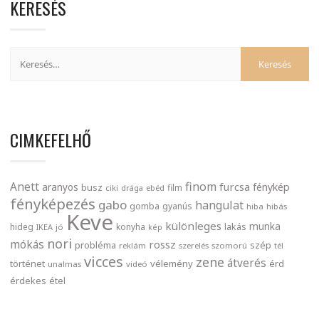
KERESÉS
CIMKEFELHŐ
finom
Anett
furcsa
fénykép
aranyos
busz
film
ciki
drága
ebéd
fényképezés
gabo
hangulat
gomba
gyanús
hiba
hibás
Keve
különleges
munka
lakás
hideg
konyha
IKEA
jó
kép
nori
mókás
rossz
probléma
szép
reklám
szerelés
szomorú
tél
vicces
zene
átverés
történet
vélemény
érd
unalmas
videó
érdekes
étel