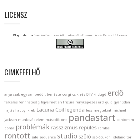
LICENSZ
Blog under the
Creative Commons Attribution-NonCommercial-NoDerivs 3.0 License
CIMKEFELHŐ
erdő
anya csak egy van
bedölt
benézte
corgi
csikizés
DJ Viki
dugó
felkelés
fennhatóság
figyelmetlen
frizura
fényképezés érd
guid
gyanútlan
Lacuna Coil
legenda
hajtás
happy
ikrek
lesz
megtekint
michael
pandastart
jackson
munkavédelem
második
one
pantomim
problémák
rasszizmus
repülés
pohár
romlás
rontott
studio
szőlő
sale
sequence
szőlőcukor
Tideland
tor