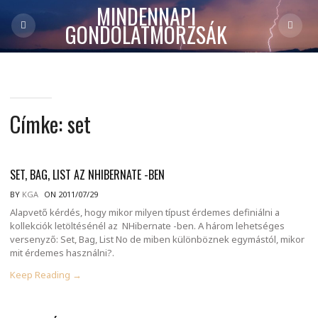
MINDENNAPI
GONDOLATMORZSÁK
Címke:
set
SET, BAG, LIST AZ NHIBERNATE -BEN
BY
KGA
ON 2011/07/29
Alapvető kérdés, hogy mikor milyen típust érdemes definiálni a
kollekciók letöltésénél az NHibernate -ben. A három lehetséges
versenyző: Set, Bag, List No de miben különböznek egymástól, mikor
mit érdemes használni?.
Keep Reading →