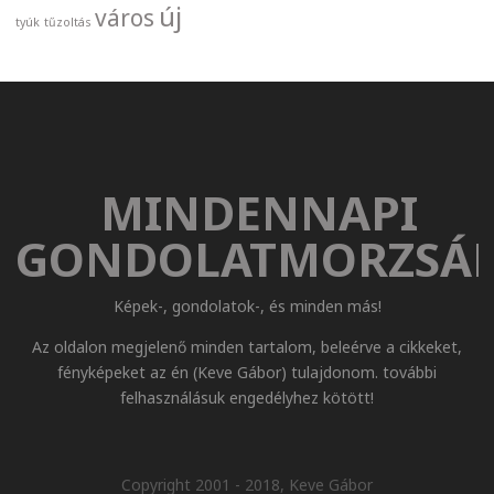
új
város
tyúk
tűzoltás
MINDENNAPI
GONDOLATMORZSÁ
Képek-, gondolatok-, és minden más!
Az oldalon megjelenő minden tartalom, beleérve a cikkeket,
fényképeket az én (Keve Gábor) tulajdonom. további
felhasználásuk engedélyhez kötött!
Copyright 2001 - 2018, Keve Gábor