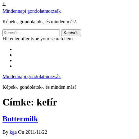
╄
Mindennapi gondolatmorzsák
Képek-, gondolatok-, és minden más!
Keresés:
Hit enter after type your search item
Mindennapi gondolatmorzsák
Képek-, gondolatok-, és minden más!
Címke:
kefír
Buttermilk
By
kga
On 2011/11/22