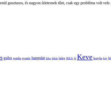
lenül gusztusos, és nagyon ízletesnek tűnt, csak egy probléma volt vele.
Keve
és
gabo
hangulat
k
gomba
gyanús
hiba
hibás
hideg
IKEA
jó
konyha
kép