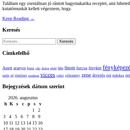
Találtam egy zseniálisan jó rántott hagymakarika receptet, ami hihetet
kutatómunkát kellett végeznem, hogy.
Keep Reading →
Keresés
Keresés:
Cimkefelhő
fényképez
Anett
finom
furcsa
fénykép
aranyos
busz
film
ciki
drága
ebéd
vicces
zene
átverés
szép
vélemény
érd
történet
érdekes
étel
tél
unalmas
videó
Bejegyzések dátum szerint
2026. augusztus
h
K
s
c
p
s
v
1
2
3
4
5
6
7
8
9
10
11
12
13
14
15
16
17
18
19
20
21
22
23