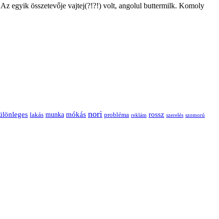
 Az egyik összetevője vajtej(?!?!) volt, angolul buttermilk. Komoly
nori
ülönleges
mókás
rossz
munka
probléma
lakás
reklám
szerelés
szomorú