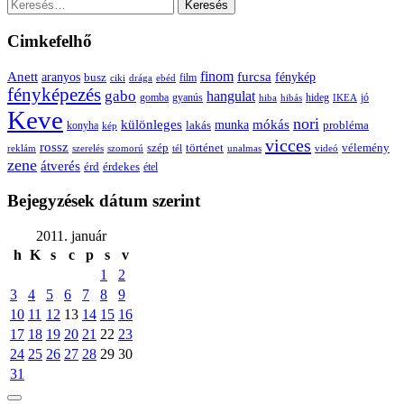
Keresés:
Cimkefelhő
Anett
finom
furcsa
fénykép
aranyos
busz
film
ciki
drága
ebéd
fényképezés
gabo
hangulat
gomba
gyanús
hiba
hibás
hideg
IKEA
jó
Keve
nori
különleges
mókás
munka
probléma
lakás
konyha
kép
vicces
rossz
szép
vélemény
történet
reklám
szerelés
szomorú
tél
unalmas
videó
zene
átverés
érd
érdekes
étel
Bejegyzések dátum szerint
2011. január
h
K
s
c
p
s
v
1
2
3
4
5
6
7
8
9
10
11
12
13
14
15
16
17
18
19
20
21
22
23
24
25
26
27
28
29
30
31