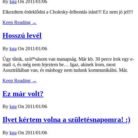
By
kga
On 2011/01/06
Elkezdtem érdeklődni a Cholesky-felbontás iránt!!! Ez nem jó jel!!!
Keep Reading →
Hosszú levél
By
kga
On 2011/01/06
Úgy tűnik, szóf*sásom van manapság. Már kb. 30 perce írok egy e-
mail -t, és még nem fejeztem be… Igaz, akinek írom, most
Ausztráliában van, és máshogy nem tudunk kommunikálni. Már.
Keep Reading →
Ez már volt?
By
kga
On 2011/01/06
Ilyet kértem volna a születésnapomra! :)
By
kga
On 2011/01/06