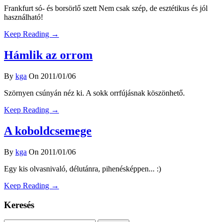
Frankfurt só- és borsörlő szett Nem csak szép, de esztétikus és jól
használható!
Keep Reading →
Hámlik az orrom
By
kga
On 2011/01/06
Szörnyen csúnyán néz ki. A sokk orrfújásnak köszönhető.
Keep Reading →
A koboldcsemege
By
kga
On 2011/01/06
Egy kis olvasnivaló, délutánra, pihenésképpen... :)
Keep Reading →
Keresés