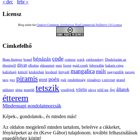
« dec
febr »
Licensz
Blog under the
Creative Commons Attribution-NonCommercial-NoDerivs 3.0 License
Cimkefelhő
code
bénázás
Beats Antique
brand
cotinou
crack
csirkeszárny
Diszkószám az
divat
éhezésről
elbukta
elárasztott
enni
forest
guid.comb
hibernálás
kakaós csiga
mangalica
múlt
kalózhajó
kitöröl
közkórház
levelező
löttyedt
nagyszülők
navajo
piramis
poén
post
taco
pici
puli
rendetlenség
rózsabors
s növeszt
strand
tetszik
vörös
állatok
stühmer
séma
teszteld
vendégek
zárva
zöld tea
Ági
étterem
Mindennapi gondolatmorzsák
Képek-, gondolatok-, és minden más!
Az oldalon megjelenő minden tartalom, beleérve a cikkeket,
fényképeket az én (Keve Gábor) tulajdonom. további felhasználásuk
engedélyhez kötött!