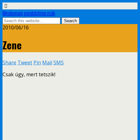
Mindennapi gondolatmorzsák
2010/06/16
Zene
Share
Tweet
Pin
Mail
SMS
Csak úgy, mert tetszik!