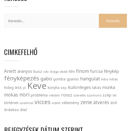
CIMKEFELHŐ
finom
Anett
furcsa
fénykép
aranyos
busz
film
ciki
drága
ebéd
fényképezés
gabo
hangulat
gomba
gyanús
hiba
hibás
Keve
különleges
munka
lakás
hideg
konyha
IKEA
jó
kép
nori
mókás
rossz
probléma
szép
reklám
szerelés
szomorú
tél
vicces
zene
átverés
történet
vélemény
érd
unalmas
videó
érdekes
étel
BEJEGYZÉSEK DÁTUM SZERINT