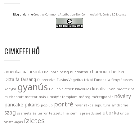
Blog under the
Creative Commons Attribution-NonCommercial-NoDerivs 3.0 License
CIMKEFELHŐ
amerikai palacsinta
burnout
checker
Boi
borbíróság
buddhizmus
Ditta
fa
farsang
felszerelve
Flavius Vegetius
frizbi
Fundoklia
fényképezés
gyanús
kreatív
konyha
Hai
idő előttiek
kibékülés
litván
megtekint
növény
m elrontott
meteor
másik
mátyás templom
méreg
méregpohár
portré
pancake
pikáns
pop-up
rovsr
rákos
sepultura
syndrome
szag
uborka
szemetelés
terror
tetszett
The item is pre-advised
uncsi
ízletes
visszavágás