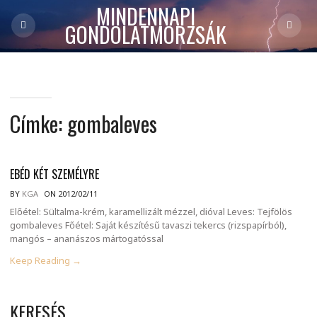
MINDENNAPI
GONDOLATMORZSÁK
Címke:
gombaleves
EBÉD KÉT SZEMÉLYRE
BY
KGA
ON 2012/02/11
Előétel: Sültalma-krém, karamellizált mézzel, dióval Leves: Tejfölös
gombaleves Főétel: Saját készítésű tavaszi tekercs (rizspapírból),
mangós – ananászos mártogatóssal
Keep Reading →
KERESÉS