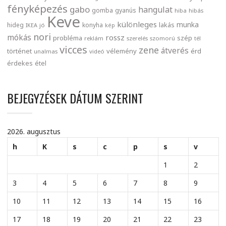
fényképezés
gabo
hangulat
gomba
gyanús
hiba
hibás
Keve
különleges
munka
lakás
hideg
konyha
IKEA
jó
kép
nori
mókás
rossz
probléma
szép
reklám
szerelés
szomorú
tél
vicces
zene
átverés
történet
vélemény
érd
unalmas
videó
érdekes
étel
BEJEGYZÉSEK DÁTUM SZERINT
2026. augusztus
h
K
s
c
p
s
v
1
2
3
4
5
6
7
8
9
10
11
12
13
14
15
16
17
18
19
20
21
22
23