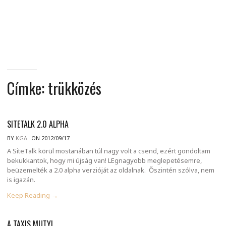
MINDENNAPI
GONDOLATMORZSÁK
Címke:
trükközés
SITETALK 2.0 ALPHA
BY
KGA
ON 2012/09/17
A SiteTalk körül mostanában túl nagy volt a csend, ezért gondoltam
bekukkantok, hogy mi újság van! LEgnagyobb meglepetésemre,
beüzemelték a 2.0 alpha verzióját az oldalnak. Őszintén szólva, nem
is igazán.
Keep Reading →
A TAXIS MUTYI