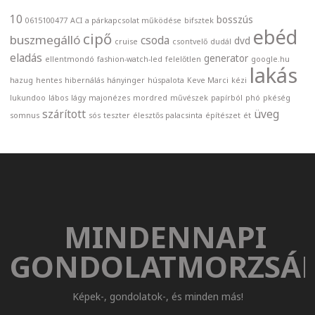
10
bosszús
0615100477
ACI
a párkapcsolat működése
bifsztek
ebéd
cipő
buszmegálló
csoda
dvd
cruise
csontvelő
dudál
eladás
generator
ellentmondó
fashion-watch-led
felelőtlen
google.hu
lakás
hazug
hentes
hibernálás
hányinger
húspalota
Keve Marci
kézi
lukundoo
lábos
lágy
majonézes
mordred
művészek
papírból
phó
pkéség
szárított
üveg
somnus
sós
teszter
élesztős palacsinta
építészet
ét
MINDENNAPI
GONDOLATMORZSÁ
Képek-, gondolatok-, és minden más!