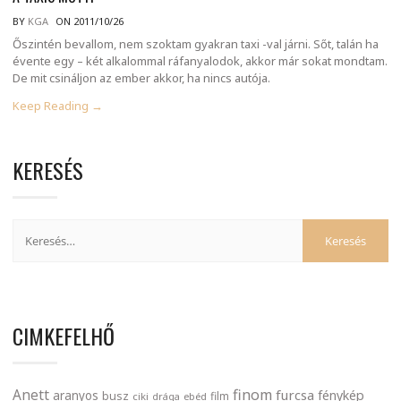
BY
KGA
ON 2011/10/26
Őszintén bevallom, nem szoktam gyakran taxi -val járni. Sőt, talán ha
évente egy – két alkalommal ráfanyalodok, akkor már sokat mondtam.
De mit csináljon az ember akkor, ha nincs autója.
Keep Reading →
KERESÉS
CIMKEFELHŐ
finom
Anett
furcsa
fénykép
aranyos
busz
film
ciki
drága
ebéd