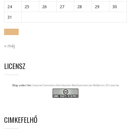
24
25
26
27
28
29
30
31
« máj
LICENSZ
Blog under the
Creative Commons Attribution-NonCommercial-NoDerivs 3.0 License
CIMKEFELHŐ