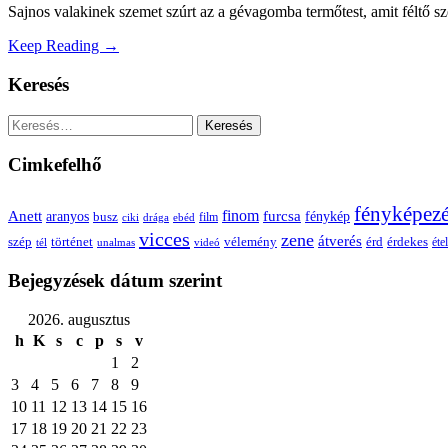
Sajnos valakinek szemet szúrt az a gévagomba termőtest, amit féltő s
Keep Reading →
Keresés
Keresés:
Cimkefelhő
fényképez
Anett
finom
furcsa
fénykép
aranyos
busz
film
ciki
drága
ebéd
vicces
zene
átverés
szép
vélemény
érd
történet
érdekes
étel
tél
unalmas
videó
Bejegyzések dátum szerint
2026. augusztus
h
K
s
c
p
s
v
1
2
3
4
5
6
7
8
9
10
11
12
13
14
15
16
17
18
19
20
21
22
23