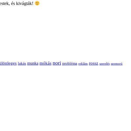
estek, és kivágták!
nori
ülönleges
mókás
rossz
munka
probléma
lakás
reklám
szerelés
szomorú