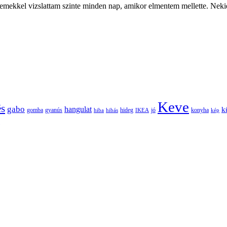
zemekkel vizslattam szinte minden nap, amikor elmentem mellette. Neki
Keve
és
gabo
hangulat
k
gomba
gyanús
hiba
hibás
hideg
IKEA
jó
konyha
kép