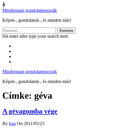
╄
Mindennapi gondolatmorzsák
Képek-, gondolatok-, és minden más!
Keresés:
Hit enter after type your search item
Mindennapi gondolatmorzsák
Képek-, gondolatok-, és minden más!
Címke:
géva
A gévagomba vége
By
kga
On 2011/05/23