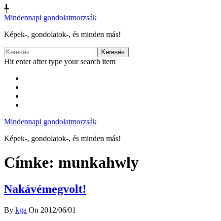
╄
Mindennapi gondolatmorzsák
Képek-, gondolatok-, és minden más!
Keresés:
Hit enter after type your search item
Mindennapi gondolatmorzsák
Képek-, gondolatok-, és minden más!
Címke:
munkahwly
Nakávémegvolt!
By
kga
On 2012/06/01