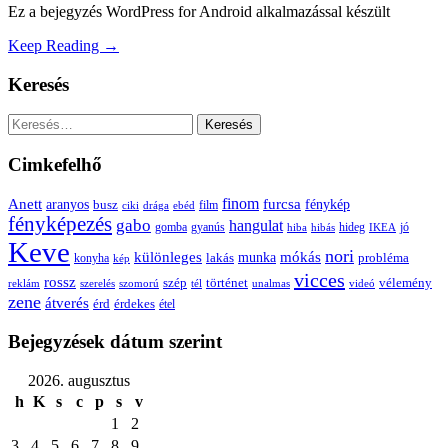
Ez a bejegyzés WordPress for Android alkalmazással készült
Keep Reading →
Keresés
Keresés:
Cimkefelhő
Anett
finom
furcsa
fénykép
aranyos
busz
film
ciki
drága
ebéd
fényképezés
gabo
hangulat
gomba
gyanús
hiba
hibás
hideg
IKEA
jó
Keve
nori
különleges
mókás
munka
probléma
lakás
konyha
kép
vicces
rossz
szép
vélemény
történet
reklám
szerelés
szomorú
tél
unalmas
videó
zene
átverés
érd
érdekes
étel
Bejegyzések dátum szerint
2026. augusztus
h
K
s
c
p
s
v
1
2
3
4
5
6
7
8
9