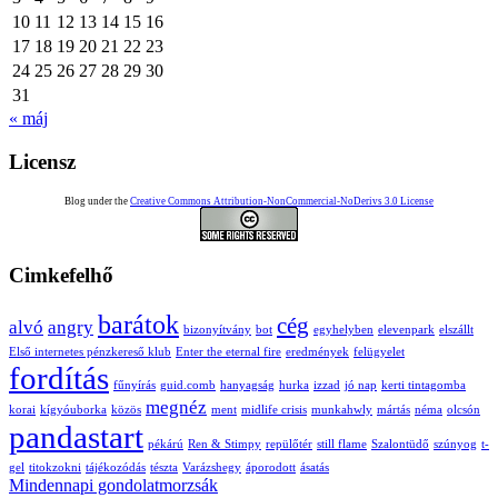
10
11
12
13
14
15
16
17
18
19
20
21
22
23
24
25
26
27
28
29
30
31
« máj
Licensz
Blog under the
Creative Commons Attribution-NonCommercial-NoDerivs 3.0 License
Cimkefelhő
barátok
cég
alvó
angry
bizonyítvány
bot
egyhelyben
elevenpark
elszállt
Első internetes pénzkereső klub
Enter the eternal fire
eredmények
felügyelet
fordítás
fűnyírás
guid.comb
hanyagság
hurka
izzad
jó nap
kerti tintagomba
megnéz
korai
kígyóuborka
közös
ment
midlife crisis
munkahwly
mártás
néma
olcsón
pandastart
pékárú
Ren & Stimpy
repülőtér
still flame
Szalontüdő
szúnyog
t-
gel
titokzokni
tájékozódás
tészta
Varázshegy
áporodott
ásatás
Mindennapi gondolatmorzsák