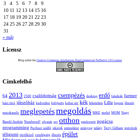
3
4
5
6
7
8
9
10
11
12
13
14
15
16
17
18
19
20
21
22
23
24
25
26
27
28
29
30
31
« máj
Licensz
Blog under the
Creative Commons Attribution-NonCommercial-NoDerivs 3.0 License
Cimkefelhő
2013
csempézés
erdő
64
csalódottság
farmer
2500
desktop
falatkák
kék
játszóház
Lilla
házi túró
kedvetlen
kifejezés
kubai sör
lehetetlen
lopom
létezés
megoldás
meglepetés
macskaszőr
MKE
mohó
MOM
Nagy
otthon
pogácsa
Bandó András
Numbered!
olvasás
orr
panírozott
programming
Puchner szálló
sikerek
szimulátor
szúnyog
talány
Terry Gilliam
testvérek
épület
téligumi
törölköző
vendégség
éhezés