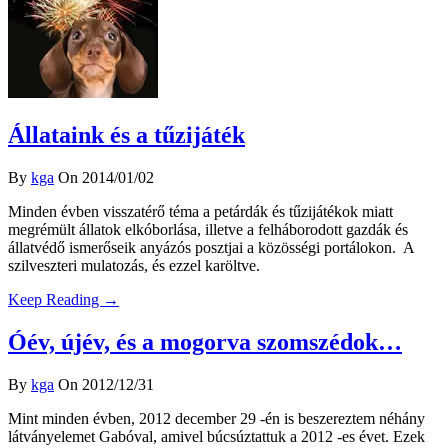
Állataink és a tűzijáték
By
kga
On 2014/01/02
Minden évben visszatérő téma a petárdák és tűzijátékok miatt
megrémült állatok elkóborlása, illetve a felháborodott gazdák és
állatvédő ismerőseik anyázós posztjai a közösségi portálokon. A
szilveszteri mulatozás, és ezzel karöltve.
Keep Reading →
Óév, újév, és a mogorva szomszédok…
By
kga
On 2012/12/31
Mint minden évben, 2012 december 29 -én is beszereztem néhány
látványelemet Gabóval, amivel búcsúztattuk a 2012 -es évet. Ezek