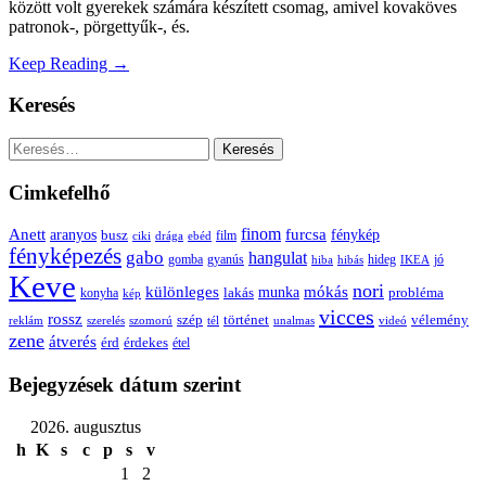
között volt gyerekek számára készített csomag, amivel kovaköves
patronok-, pörgettyűk-, és.
Keep Reading →
Keresés
Keresés:
Cimkefelhő
Anett
finom
furcsa
fénykép
aranyos
busz
film
ciki
drága
ebéd
fényképezés
gabo
hangulat
gomba
gyanús
hiba
hibás
hideg
IKEA
jó
Keve
nori
különleges
mókás
munka
probléma
lakás
konyha
kép
vicces
rossz
szép
vélemény
történet
reklám
szerelés
szomorú
tél
unalmas
videó
zene
átverés
érd
érdekes
étel
Bejegyzések dátum szerint
2026. augusztus
h
K
s
c
p
s
v
1
2