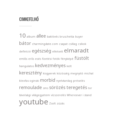
CIMKEFELHŐ
10
allee
album
baklövés
bruschetta
buyer
bátor
charmingdate.com
csapat
csillag
csíkok
elmaradt
egészség
definíció
elkésett
füstölt
emlős
erős
esés
fizetési
fotók
fényképé
kedvezményes
hangulatos
kelt
keresztény
kisgyerek
közösség
megnyitó
michal
morbid
kleofas oginski
nyelvtanilag
préselés
remoulade
sörözés
teregetés
sms
tor
távolsági
világegyetem
vízszerelés
Whereever i stand
youtube
Zsolt
zúzás