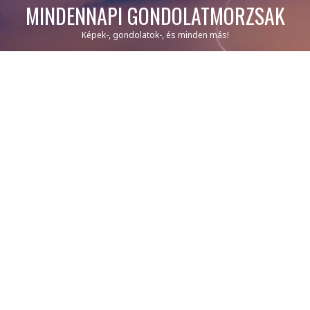
MINDENNAPI GONDOLATMORZSÁK
Képek-, gondolatok-, és minden más!