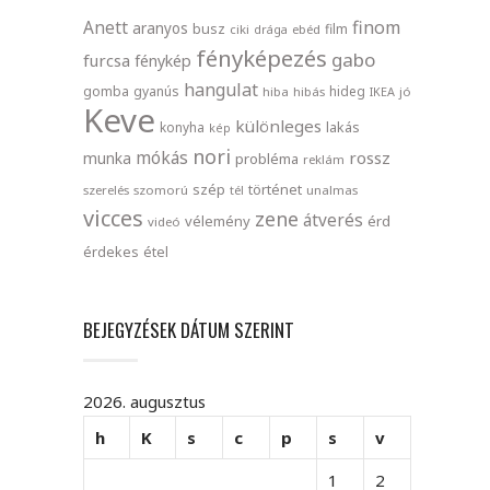
finom
Anett
aranyos
busz
film
ciki
drága
ebéd
fényképezés
gabo
furcsa
fénykép
hangulat
gomba
gyanús
hideg
hiba
hibás
IKEA
jó
Keve
különleges
lakás
konyha
kép
nori
mókás
rossz
munka
probléma
reklám
szép
történet
szerelés
szomorú
tél
unalmas
vicces
zene
átverés
vélemény
érd
videó
érdekes
étel
BEJEGYZÉSEK DÁTUM SZERINT
2026. augusztus
h
K
s
c
p
s
v
1
2