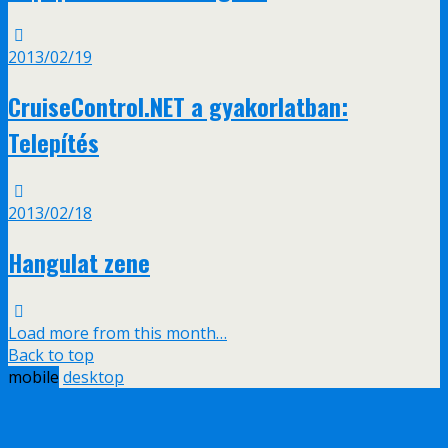
2013/02/19
CruiseControl.NET a gyakorlatban:
Telepítés
2013/02/18
Hangulat zene
Load more from this month…
Back to top
mobile
desktop