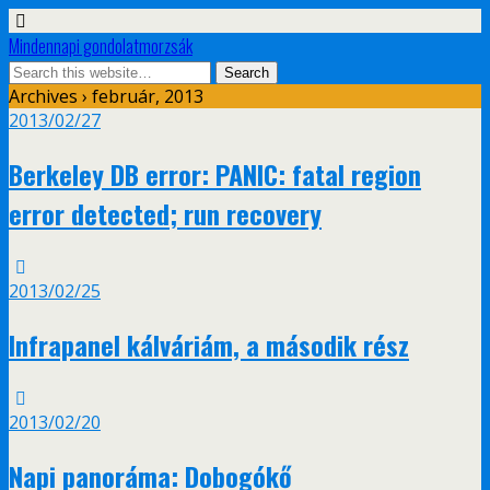
Mindennapi gondolatmorzsák
Archives › február, 2013
2013/02/27
Berkeley DB error: PANIC: fatal region
error detected; run recovery
2013/02/25
Infrapanel kálváriám, a második rész
2013/02/20
Napi panoráma: Dobogókő