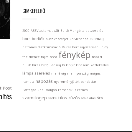
CIMKEFELHŐ
2000
ABEV
automatizált
Belső-Mongólia
beszerelés
bors
boríték
csomag
busz vezetőjét
Chivichanga
deftones
diszkrimináció
Dürer kert
egyszerűen
Enjoy
fénykép
the silence
fajita
feed
habzsi
hullik
híres
hűtő
ijedség
ki
kihűlt
kincsem
közlekedés
lámpa szerelés
mellékág
mennyország
mágus
napozás
nambla
nyereményjáték
pandastar
t Post
Pattogós
Rob Dougan
romantikus
rémes
pítés
szamitogep
tilos
zúzós
óra
szőke
átalakítás