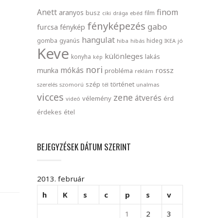
finom
Anett
aranyos
busz
film
ciki
drága
ebéd
fényképezés
gabo
furcsa
fénykép
hangulat
gomba
gyanús
hideg
hiba
hibás
IKEA
jó
Keve
különleges
lakás
konyha
kép
nori
mókás
rossz
munka
probléma
reklám
szép
történet
szerelés
szomorú
tél
unalmas
vicces
zene
átverés
vélemény
érd
videó
érdekes
étel
BEJEGYZÉSEK DÁTUM SZERINT
2013. február
h
K
s
c
p
s
v
1
2
3