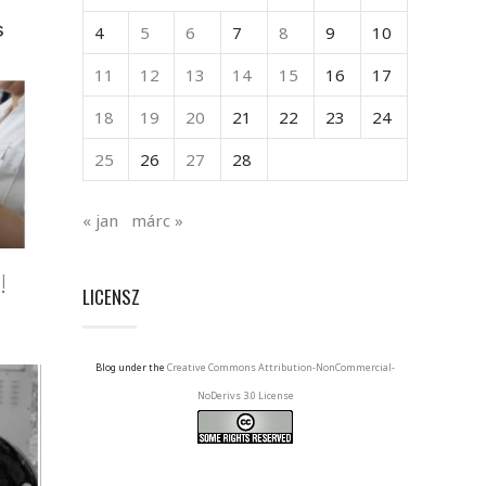
4
5
6
7
8
9
10
11
12
13
14
15
16
17
18
19
20
21
22
23
24
25
26
27
28
« jan
márc »
!
LICENSZ
Blog under the
Creative Commons Attribution-NonCommercial-
NoDerivs 3.0 License