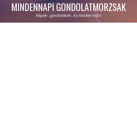
MINDENNAPI GONDOLATMORZSÁK
Képek-, gondolatok-, és minden más!