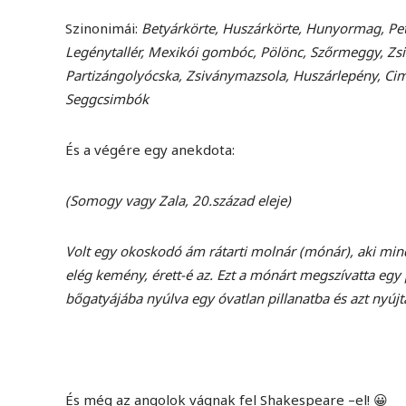
Szinonimái:
Betyárkörte, Huszárkörte, Hunyormag, Pete
Legénytallér, Mexikói gombóc, Pölönc, Szőrmeggy, Zsiv
Partizángolyócska, Zsiványmazsola, Huszárlepény, Ci
Seggcsimbók
És a végére egy anekdota:
(Somogy vagy Zala, 20.század eleje)
Volt egy okoskodó ám rátarti molnár (mónár), aki mind
elég kemény, érett-é az. Ezt a mónárt megszívatta egy
bőgatyájába nyúlva egy óvatlan pillanatba és azt nyúj
És még az angolok vágnak fel Shakespeare –el! 😀