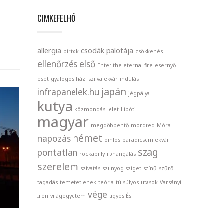
CIMKEFELHŐ
allergia
csodák palotája
birtok
csökkenés
ellenőrzés
első
Enter the eternal fire
esernyő
eset
gyalogos
házi szilvalekvár
indulás
japán
infrapanelek.hu
jégpálya
kutya
közmondás
lelet
Lipóti
magyar
megdöbbentő
mordred
Móra
német
napozás
omlós
paradicsomlekvár
szag
pontatlan
rockabilly
rohangálás
szerelem
szivatás
szunyog sziget
színű
szűrő
tagadás
temetetlenek
teória
túlsúlyos
utasok
Varsányi
vége
Irén
világegyetem
ügyes És