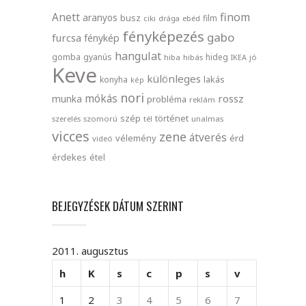
finom
Anett
aranyos
busz
film
ciki
drága
ebéd
fényképezés
gabo
furcsa
fénykép
hangulat
gomba
gyanús
hideg
hiba
hibás
IKEA
jó
Keve
különleges
lakás
konyha
kép
nori
mókás
rossz
munka
probléma
reklám
szép
történet
szerelés
szomorú
tél
unalmas
vicces
zene
átverés
vélemény
érd
videó
érdekes
étel
BEJEGYZÉSEK DÁTUM SZERINT
2011. augusztus
h
K
s
c
p
s
v
1
2
3
4
5
6
7