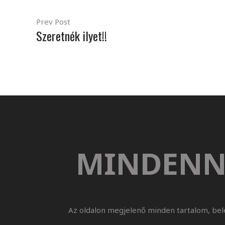
Prev Post
Szeretnék ilyet!!
MINDENN
Az oldalon megjelenő minden tartalom, bel