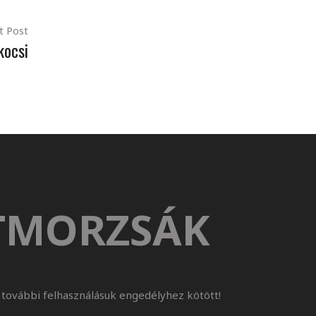
t Post
kocsi
TMORZSÁK
további felhasználásuk engedélyhez kötött!