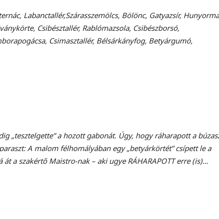
rnác, Labanctallér,Szárasszemölcs, Bölönc, Gatyazsír, Hunyorma
ánykörte, Csibésztallér, Rablómazsola, Csibészborsó,
mborapogácsa, Csimasztallér, Bélsárkányfog, Betyárgumó,
ig „tesztelgette” a hozott gabonát. Úgy, hogy ráharapott a búza
 paraszt: A malom félhomályában egy „betyárkörtét” csípett le a
tá át a szakértő Maistro-nak – aki ugye RÁHARAPOTT erre (is)…