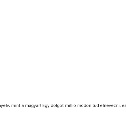
MINDENNAPI GONDOLATMORZSÁK
Képek-, gondolatok-, és minden más!
yelv, mint a magyar! Egy dolgot millió módon tud elnevezni, és