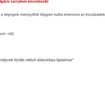
lgáris tartalom következik!
gy a népnyelv mennyiféle képpen tudta elnevezni az évszázadok
om -ról)
lynek fürdés nélküli eltávolítása fájdalmas”