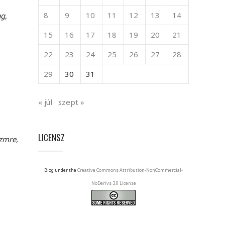
8
9
10
11
12
13
14
g,
15
16
17
18
19
20
21
22
23
24
25
26
27
28
29
30
31
« júl
szept »
LICENSZ
szmre,
Blog under the
Creative Commons Attribution-NonCommercial-
NoDerivs 3.0 License