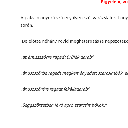
Figyelem, vu
A paksi mogyoró szó egy ilyen szó. Varázslatos, ho
során.
De előtte néhány rövid meghatározás (a nepszotar.c
„az ánuszszőrre ragadt ürülék darab”
„ánuszszőrbe ragadt megkeményedett szarcsimbók, ame
„ánuszszőrére ragadt fekáliadarab”
„Seggszőrzetben lévő apró szarcsimbókok.”