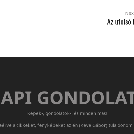
Nex
Az utolsó 
API GONDOLA
Képek-, gondolatok-, és minden más!
eérve a cikkeket, fényképeket az én (Keve Gábor) tulajdonom. 