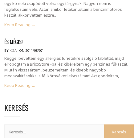
egy kő neki csapódott volna egy tárgynak. Nagyon nem is
foglalkoztam vele. Aztán amikor letakarítottam a benzinmotoros
kaszát, akkor vettem észre,.
Keep Reading →
ÉS MÉGIS!
BY
KGA
ON 2011/08/07
Reggel bevettem egy allergiás tünetekre szolgáló tablettát, majd
elrobogtam a BricoStore -ba, és kibéreltem egy benzines fűkaszát.
Miután visszaértem, beüzemeltem, és kisebb nagyobb
megszakításokkal a fél környéket lekaszáltam! Azt gondoltam,.
Keep Reading →
KERESÉS