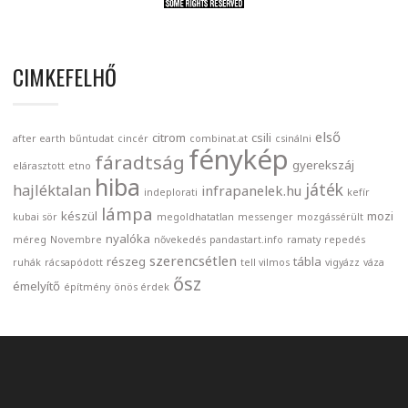
CIMKEFELHŐ
első
citrom
csili
after earth
bűntudat
cincér
combinat.at
csinálni
fénykép
fáradtság
gyerekszáj
elárasztott
etno
hiba
játék
hajléktalan
infrapanelek.hu
indeplorati
kefír
lámpa
készül
mozi
kubai sör
megoldhatatlan
messenger
mozgássérült
nyalóka
méreg
Novembre
nővekedés
pandastart.info
ramaty
repedés
szerencsétlen
részeg
tábla
ruhák
rácsapódott
tell vilmos
vigyázz
váza
ősz
émelyítő
építmény
önös érdek