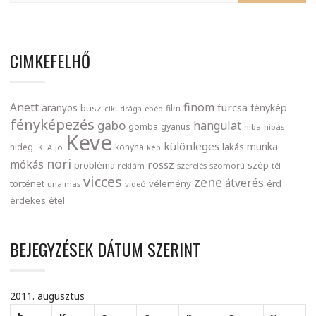
CIMKEFELHŐ
finom
Anett
furcsa
fénykép
aranyos
busz
film
ciki
drága
ebéd
fényképezés
gabo
hangulat
gomba
gyanús
hiba
hibás
Keve
különleges
munka
lakás
hideg
konyha
IKEA
jó
kép
nori
mókás
rossz
probléma
szép
reklám
szerelés
szomorú
tél
vicces
zene
átverés
történet
vélemény
érd
unalmas
videó
érdekes
étel
BEJEGYZÉSEK DÁTUM SZERINT
2011. augusztus