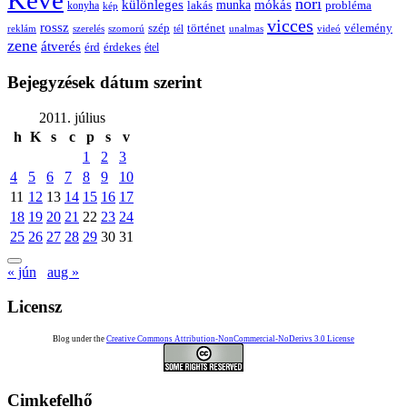
Keve
nori
különleges
mókás
munka
probléma
lakás
konyha
kép
vicces
rossz
szép
vélemény
történet
reklám
szerelés
szomorú
tél
unalmas
videó
zene
átverés
érd
érdekes
étel
Bejegyzések dátum szerint
2011. július
h
K
s
c
p
s
v
1
2
3
4
5
6
7
8
9
10
11
12
13
14
15
16
17
18
19
20
21
22
23
24
25
26
27
28
29
30
31
« jún
aug »
Licensz
Blog under the
Creative Commons Attribution-NonCommercial-NoDerivs 3.0 License
Cimkefelhő