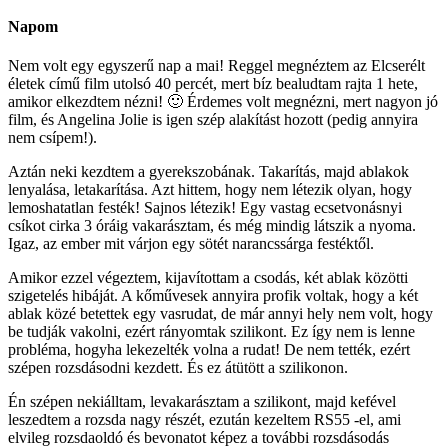
Napom
Nem volt egy egyszerű nap a mai! Reggel megnéztem az Elcserélt
életek című film utolsó 40 percét, mert bíz bealudtam rajta 1 hete,
amikor elkezdtem nézni! 🙂 Érdemes volt megnézni, mert nagyon jó
film, és Angelina Jolie is igen szép alakítást hozott (pedig annyira
nem csípem!).
Aztán neki kezdtem a gyerekszobának. Takarítás, majd ablakok
lenyalása, letakarítása. Azt hittem, hogy nem létezik olyan, hogy
lemoshatatlan festék! Sajnos létezik! Egy vastag ecsetvonásnyi
csíkot cirka 3 óráig vakarásztam, és még mindig látszik a nyoma.
Igaz, az ember mit várjon egy sötét narancssárga festéktől.
Amikor ezzel végeztem, kijavítottam a csodás, két ablak közötti
szigetelés hibáját. A kőművesek annyira profik voltak, hogy a két
ablak közé betettek egy vasrudat, de már annyi hely nem volt, hogy
be tudják vakolni, ezért rányomtak szilikont. Ez így nem is lenne
probléma, hogyha lekezelték volna a rudat! De nem tették, ezért
szépen rozsdásodni kezdett. És ez átütött a szilikonon.
Én szépen nekiálltam, levakarásztam a szilikont, majd kefével
leszedtem a rozsda nagy részét, ezután kezeltem RS55 -el, ami
elvileg rozsdaoldó és bevonatot képez a további rozsdásodás