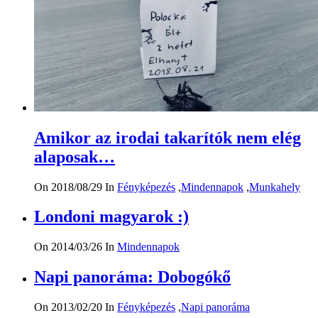
Amikor az irodai takarítók nem elég
alaposak…
On 2018/08/29
In
Fényképezés
,
Mindennapok
,
Munkahely
Londoni magyarok :)
On 2014/03/26
In
Mindennapok
Napi panoráma: Dobogókő
On 2013/02/20
In
Fényképezés
,
Napi panoráma