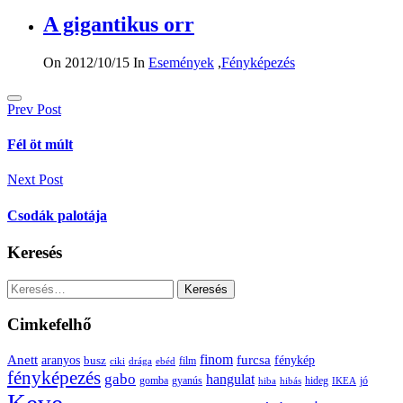
A gigantikus orr
On 2012/10/15
In
Események
,
Fényképezés
Bejegyzés
Prev Post
navigáció
Fél öt múlt
Next Post
Csodák palotája
Keresés
Keresés:
Cimkefelhő
Anett
finom
furcsa
fénykép
aranyos
busz
film
ciki
drága
ebéd
fényképezés
gabo
hangulat
gomba
gyanús
hiba
hibás
hideg
IKEA
jó