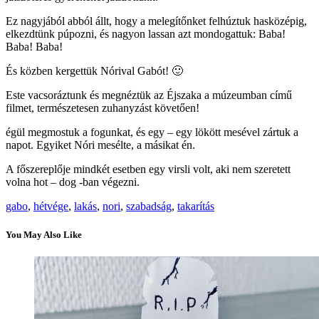
Ez nagyjából abból állt, hogy a melegítőnket felhúztuk hasközépig,
elkezdtünk púpozni, és nagyon lassan azt mondogattuk: Baba!
Baba! Baba!
És közben kergettük Nórival Gabót! 🙂
Este vacsoráztunk és megnéztük az Éjszaka a múzeumban című
filmet, természetesen zuhanyzást követően!
égül megmostuk a fogunkat, és egy – egy lökött mesével zártuk a
napot. Egyiket Nóri mesélte, a másikat én.
A főszereplője mindkét esetben egy virsli volt, aki nem szeretett
volna hot – dog -ban végezni.
gabo
,
hétvége
,
lakás
,
nori
,
szabadság
,
takarítás
You May Also Like