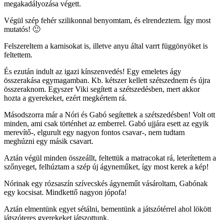
megakadályozása végett.
Végül szép fehér szilikonnal benyomtam, és elrendeztem. Így most
mutatós! 🙂
Felszereltem a karnisokat is, illetve anyu által varrt függönyöket is
feltettem.
És ezután indult az igazi kínszenvedés! Egy emeletes ágy
összerakása egymagamban. Kb. kétszer kellett szétszednem és újra
összeraknom. Egyszer Viki segített a szétszedésben, mert akkor
hozta a gyerekeket, ezért megkértem rá.
Másodszorra már a Nóri és Gabó segítettek a szétszedésben! Volt ott
minden, ami csak történhet az emberrel. Gabó ujjára esett az egyik
merevítő-, elgurult egy nagyon fontos csavar-, nem tudtam
meghúzni egy másik csavart.
Aztán végül minden összeállt, feltettük a matracokat rá, leterítettem a
szőnyeget, felhúztam a szép új ágyneműket, így most kerek a kép!
Nórinak egy rózsaszín szívecskés ágyneműt vásároltam, Gabónak
egy kocsisat. Mindkettő nagyon jópofa!
Aztán elmentünk egyet sétálni, bementünk a játszótérrel ahol lökött
játszóteres gyerekeket játszottunk.