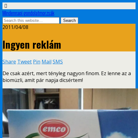
Mindennapi gondolatmorzsák
2011/04/08
Ingyen reklám
Share
Tweet
Pin
Mail
SMS
De csak azért, mert tényleg nagyon finom. Ez lenne az a
biomüzli, amit pár napja dicsértem!