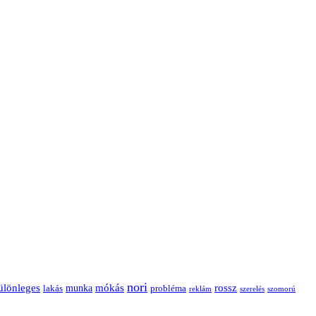
nori
ülönleges
mókás
rossz
munka
probléma
lakás
reklám
szerelés
szomorú