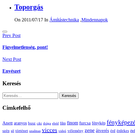
Toporgás
On 2011/07/17
In
Ámítástechnika
,
Mindennapok
Bejegyzés
Prev Post
navigáció
Figyelmetlenség, pont!
Next Post
Enyészet
Keresés
Keresés:
Cimkefelhő
fényképez
Anett
finom
furcsa
fénykép
aranyos
busz
film
ciki
drága
ebéd
vicces
zene
átverés
szép
vélemény
érd
történet
érdekes
étel
tél
unalmas
videó