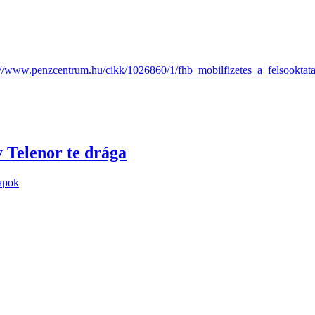
://www.penzcentrum.hu/cikk/1026860/1/fhb_mobilfizetes_a_felsooktat
 Telenor te drága
apok