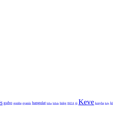
Keve
és
gabo
hangulat
k
gomba
gyanús
hiba
hibás
hideg
IKEA
jó
konyha
kép