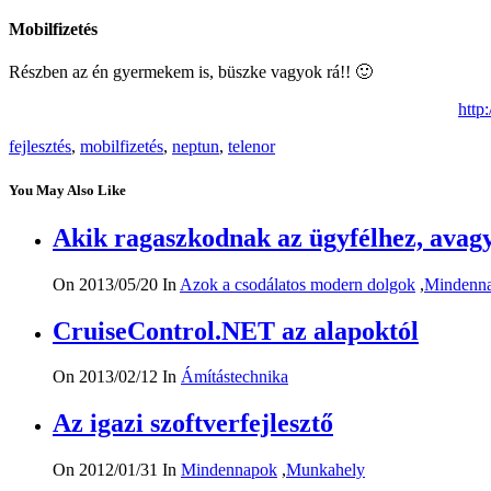
Mobilfizetés
Részben az én gyermekem is, büszke vagyok rá!! 🙂
http
fejlesztés
,
mobilfizetés
,
neptun
,
telenor
You May Also Like
Akik ragaszkodnak az ügyfélhez, avagy
On 2013/05/20
In
Azok a csodálatos modern dolgok
,
Mindenn
CruiseControl.NET az alapoktól
On 2013/02/12
In
Ámítástechnika
Az igazi szoftverfejlesztő
On 2012/01/31
In
Mindennapok
,
Munkahely