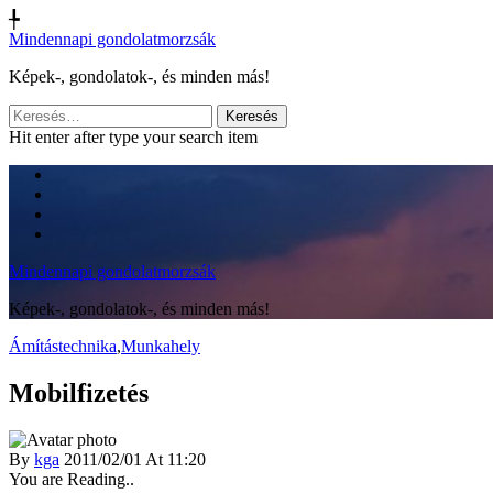
╄
Mindennapi gondolatmorzsák
Képek-, gondolatok-, és minden más!
Keresés:
Hit enter after type your search item
Mindennapi gondolatmorzsák
Képek-, gondolatok-, és minden más!
Ámítástechnika
,
Munkahely
Mobilfizetés
By
kga
2011/02/01 At 11:20
You are Reading..