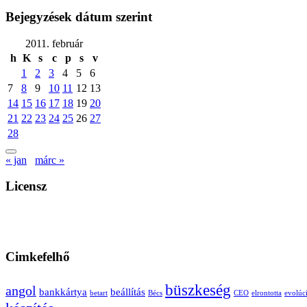
Bejegyzések dátum szerint
2011. február
h
K
s
c
p
s
v
1
2
3
4
5
6
7
8
9
10
11
12
13
14
15
16
17
18
19
20
21
22
23
24
25
26
27
28
« jan
márc »
Licensz
Cimkefelhő
büszkeség
angol
bankkártya
beállítás
betart
Bécs
CEO
elrontotta
evolúc