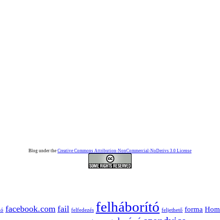
Blog under the
Creative Commons Attribution-NonCommercial-NoDerivs 3.0 License
felháborító
facebook.com
fail
forma
Hom
ió
felfedezés
feljethető