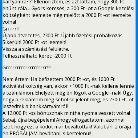
kártyámra?!?! Ellenőriztem, és azt láttam, hogy 300 Ft
eltűnt róla… Gyors keresés, a 300 Ft -ot a Google kezelési
költségként leemelte még mielőtt a 2000 Ft -ot leemelte
volna!
Grrrrr!!!
Újabb átvezetés, 2300 Ft. Újabb fizetési próbálkozás.
Sikerült! 2000 Ft -ot leemelt!
Vissza a számlázási felületre.
Felhasználható keret: -2000 Ft
Grrrrrrrrrrrrrrrrrrr!!!!!
Nem értem! Ha befizettem 2000 Ft -ot, és 1000 Ft
aktiválási költség van, akkor +1000 Ft -nak kellene lennie
a számlámon. Ehelyett még én lógok a Google -nak! Úgy,
hogy a reklámom még sehol se jelent meg, és 2300 Ft -ot
leszedtek a bankkártyámról!
A 12.000 Ft -os bónusznak mintha nyoma veszett volna!
Sebaj, újra begépelem! Ahogy elfogadtatom, azonnal
szól, hogy ezt a kódot már beváltották! Valóban, 2 órája
én PRÓBÁLJAM beváltani, sikertelenül!