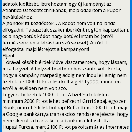
adatok kiöltését, létrehoztam egy új kampányt az
Atlantica Uszodatechnikának, majd odaértem a kupon
beváltásához.
A gondok itt kezdődtek… A kódot nem volt hajlandó
elfogadni. Tapasztalt szakemberként rögtön kapcsoltam,
és a nagybetűs kódot nagy betűvel írtam be (erről
természetesen a leírásban szó se eset). A kódot
elfogadta, majd létrejött a kampányom!
Éljen!
1 órával később érdeklődve visszamentem, hogy lássam,
mi a helyzet. A helyzet felettébb bosszantó volt. Kiírta,
hogy a kampány márpedig addig nem indul el, amíg nem
fizetek be 1000 Ft kezelési költséget! Tyűűű, mondom,
erről a levélben nem volt szó.
Legyen, befizetek 1000 Ft -ot. A fizetési felületen
minimum 2000 Ft -ot lehet befizetni! Grrr! Sebaj, egyszer
élünk, nem ebédelek holnap! Befizettem 2000 Ft -ot, majd
a Google bankkártya tranzakciós rendszere jelezte, hogy
nem sikerült a tranzakció, a bankom elutasította!
Hupsz! Furcsa, mert 2100 Ft -ot pakoltam át az Internetes