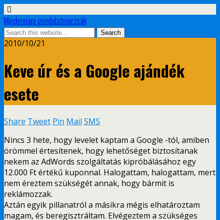
Mindennapi gondolatmorzsák
2010/10/21
Keve úr és a Google ajándék
esete
Share
Tweet
Pin
Mail
SMS
Nincs 3 hete, hogy levelet kaptam a Google -tól, amiben
örömmel értesítenek, hogy lehetőséget biztosítanak
nekem az AdWords szolgáltatás kipróbálásához egy
12.000 Ft értékű kuponnal. Halogattam, halogattam, mert
nem éreztem szükségét annak, hogy bármit is
reklámozzak.
Aztán egyik pillanatról a másikra mégis elhatároztam
magam, és beregisztráltam. Elvégeztem a szükséges