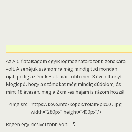
Az AIC fiatalságom egyik legmeghatározóbb zenekara
volt. A zenéjük számomra még mindig tud mondani
újat, pedig az énekesük már több mint 8 éve elhunyt.
Meglepő, hogy a számokat még mindig dúdolom, és
mint 18 évesen, még a 2 cm -es hajam is rázom hozzá!
<img src="https://keve.info/kepek/rolam/pic007.jpg"
width="280px" height="400px"/>
Régen egy kicsivel több volt… 🙂