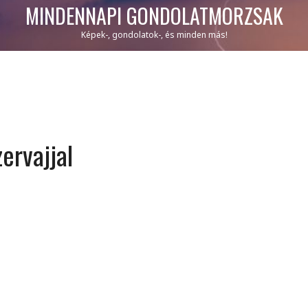
MINDENNAPI GONDOLATMORZSÁK
Képek-, gondolatok-, és minden más!
ervajjal