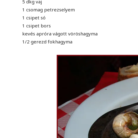
5 dkg vaj
1 csomag petrezselyem
1 csipet só
1 csipet bors
kevés apróra vágott vöröshagyma
1/2 gerezd fokhagyma