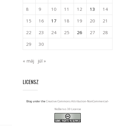
8
9
10
11
12
13
14
15
16
17
18
19
20
21
22
23
24
25
26
27
28
29
30
« máj
júl »
LICENSZ
Blog under the
Creative Commons Attribution-NonCommercial-
NoDerivs 3.0 License