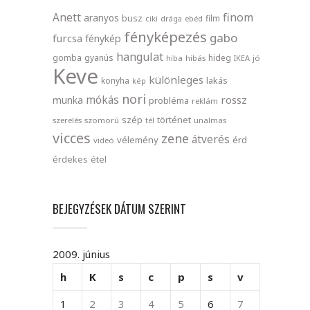
finom
Anett
aranyos
busz
film
ciki
drága
ebéd
fényképezés
gabo
furcsa
fénykép
hangulat
gomba
gyanús
hideg
hiba
hibás
IKEA
jó
Keve
különleges
lakás
konyha
kép
nori
mókás
rossz
munka
probléma
reklám
szép
történet
szerelés
szomorú
tél
unalmas
vicces
zene
átverés
vélemény
érd
videó
érdekes
étel
BEJEGYZÉSEK DÁTUM SZERINT
2009. június
h
K
s
c
p
s
v
1
2
3
4
5
6
7