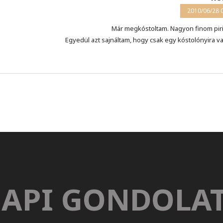
2010/06/28 
Már megkóstoltam. Nagyon finom piri
Egyedül azt sajnáltam, hogy csak egy kóstolónyira val
API GONDOLA