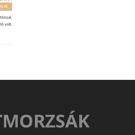
09:45
tóssal.
ó volt.
TMORZSÁK