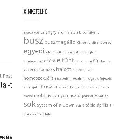
CIMKEFELHŐ
angry
akadálypálya
aron ralston
bizonyítvány
busz
buszmegálló
Chrome
disznótoros
egyedi
elcsépelt
elcsúnyult
elfelejtett
eltűnt
eltérő
fiú
elmagyaráz
feed
felni
Flavius
halott
fúgázás
Vegetius
haszontalan
t Post
homoszexuális
insepulti
irodalmi
irogat
kifejezés
ta -t
Kriszta
kornspitz
közkórház
lejtő
Lukácsi László
mobil
nyelv
nyomasztó
mező
pain of salvation
sok
System of a Down
tábla
április
színű
ár
építés
évforduló
ENNA